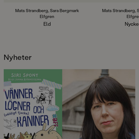
Nyckeln) har trollbundit läsare
sedan starten och hittar ständigt
Mats Strandberg, Sara Bergmark
Mats Strandberg, 
nya fans. Sammanlagt har böckerna
Elfgren
Elfgr
sålt i en miljon exemplar världen
Eld
Nycke
över.
Nyheter