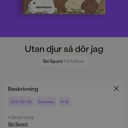
Utan djur så dör jag
Siri Spont
Författare
Beskrivning
2011-09-08
Svenska
9-12
FÖRFATTARE
Siri Spont