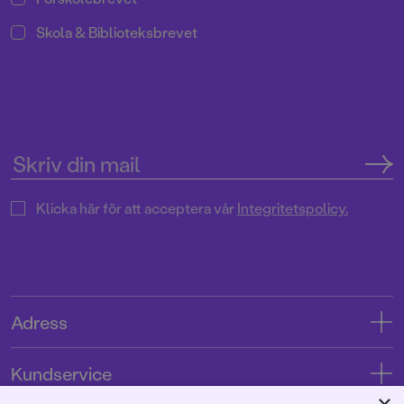
Skola & Biblioteksbrevet
Klicka här för att acceptera vår
Integritetspolicy.
Adress
Adress
Kundservice
08-769 88 00