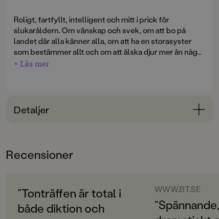
Roligt, fartfyllt, intelligent och mitt i prick för
slukaråldern. Om vänskap och svek, om att bo på
landet där alla känner alla, om att ha en storasyster
som bestämmer allt och om att älska djur mer än något
annat.
+ Läs mer
Fem jobbiga saker just nu:
1. Att min bästa kompis hela tiden vill vara med de
"mogna" poppistjejerna i klassen.
Detaljer
2. Att min storasyster tycker att en småunge ska ta
över min häst.
Bokinformation
3. Att jag aldrig kommer att få någon kille.
ÅLDERSGRUPP
4. Hemska Marcus i klassen som alltid ska säga taskiga
Recensioner
9-12
grejer eller slå mig på armen eller i magen.
5. Att vi bor på landet och har typ hundra mil till allt.
ORIGINALSPRÅK
Svenska
WWW.BT.SE
”Tonträffen är total i
Tilda bor på landet och älskar djur. Hon och hennes
bästis Thea fick varsin kanin för några år sedan och av
”Spännande,
både diktion och
SPRÅK
ren tristess har de avlat fram en mindre kaninfarm. Nu