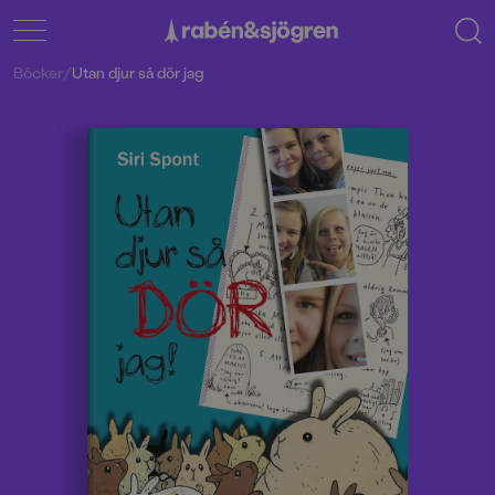
Böcker
/
Utan djur så dör jag