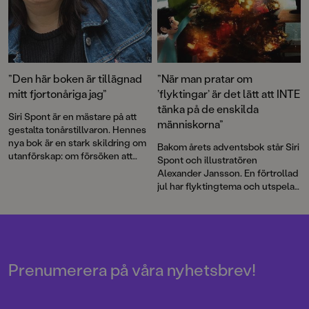
”Den här boken är tillägnad
”När man pratar om
mitt fjortonåriga jag”
’flyktingar’ är det lätt att INTE
tänka på de enskilda
Siri Spont är en mästare på att
människorna”
gestalta tonårstillvaron. Hennes
nya bok är en stark skildring om
Bakom årets adventsbok står Siri
utanförskap: om försöken att
Spont och illustratören
behaga men inte räcka till, om att
Alexander Jansson. En förtrollad
tillhöra den samhällsklass som
jul har flyktingtema och utspelar
inte räknas, om att aldrig vara
sig i en betongförort som
förstahandsvalet. Och om
skimrar av värme och magi.
längtan efter att vara någon
annan, någon annanstans.
Prenumerera på våra nyhetsbrev!