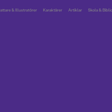
attare & Illustratörer
Karaktärer
Artiklar
Skola & Bibli