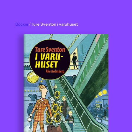
Böcker
/
Ture Sventon i varuhuset