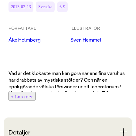
2013-02-13
Svenska
6-9
FÖRFATTARE
ILLUSTRATÖR
Åke Holmberg
Sven Hemmel
Vad är det klokaste man kan göra när ens fina varuhus
har drabbats av mystiska stölder? Och när en
epokgörande vätska försvinner ur ett laboratorium?
Naturligtvis att vända sig till privatdetektiv T Sventon,
+ Läs mer
Stockholm.
P3X är den världsberömde professor Nickels senaste
uppfinning. En vätska som tar bort all lukt, den värsta
odör, likväl som den finaste vällukt. Med en flaska P3X
Detaljer
i handen kan vilken bov som helst gå fri från vilka