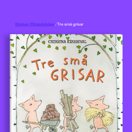
Böcker
/
Bilderböcker
/
Tre små grisar