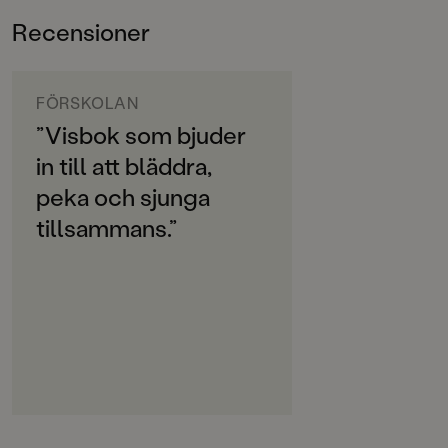
ÅLDERSGRUPP
Recensioner
0-3
ORIGINALSPRÅK
Svenska
FÖRSKOLAN
”Visbok som bjuder
SPRÅK
in till att bläddra,
Svenska
peka och sjunga
PUBLICERINGSDATUM
tillsammans.”
2023-01-02
Produktion
PAPPER
Arctic Matt
MILJÖMÄRKNING
Ja
CE-MÄRKNING