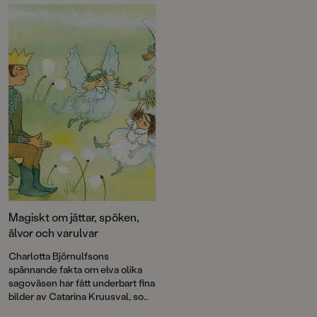
flerfaldigt prisad godnattsaga, klassiska visor, tankeväckande
dikter och MYCKET mer!
Magiskt om jättar, spöken,
älvor och varulvar
Charlotta Björnulfsons
spännande fakta om elva olika
sagoväsen har fått underbart fina
bilder av Catarina Kruusval, som
växlar mellan magisk stämning