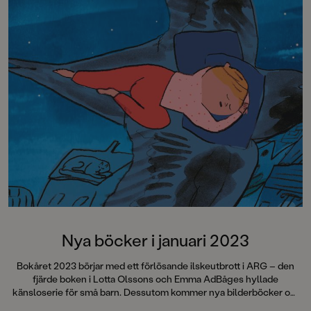
Nya böcker i januari 2023
Bokåret 2023 börjar med ett förlösande ilskeutbrott i ARG – den
fjärde boken i Lotta Olssons och Emma AdBåges hyllade
känsloserie för små barn. Dessutom kommer nya bilderböcker om
de knasiga favoriterna Loranga, Masarin och Dartanjang, en