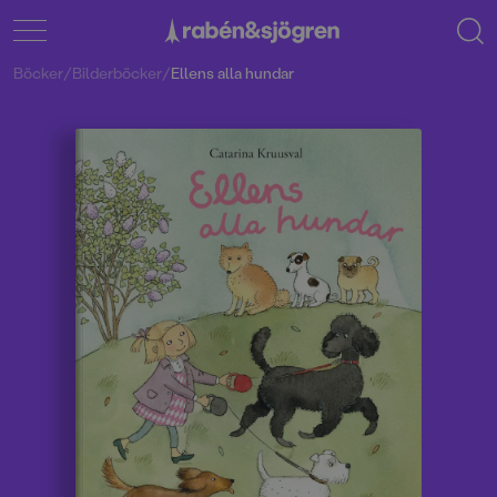
Böcker
/
Bilderböcker
/
Ellens alla hundar