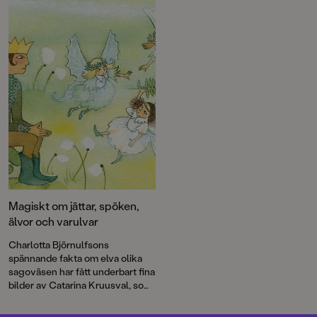
Magiskt om jättar, spöken,
älvor och varulvar
Charlotta Björnulfsons
spännande fakta om elva olika
sagoväsen har fått underbart fina
bilder av Catarina Kruusval, som
växlar mellan magisk stämning
och finurlig humor.