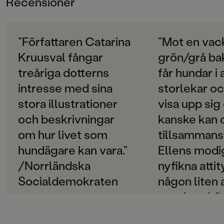
Recensioner
3-6
ORIGINALSPRÅK
Svenska
”Författaren Catarina
”Mot en vac
Kruusval fångar
grön/grå ba
SPRÅK
Svenska
treåriga dotterns
får hundar i 
intresse med sina
storlekar oc
SERIE
Klumpe Dumpe
stora illustrationer
visa upp sig
och beskrivningar
kanske kan 
PUBLICERINGSDATUM
om hur livet som
tillsamman
2021-09-17
hundägare kan vara.”
Ellens modi
Produktion
/Norrländska
nyfikna attit
PAPPER
Socialdemokraten
någon liten a
Arctic Matt
vara hundrä
MILJÖMÄRKNING
Helhetsbetyg
Ja