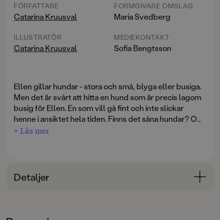
FÖRFATTARE
FORMGIVARE OMSLAG
Catarina Kruusval
Maria Svedberg
ILLUSTRATÖR
MEDIEKONTAKT
Catarina Kruusval
Sofia Bengtsson
Ellen gillar hundar - stora och små, blyga eller busiga.
Men det är svårt att hitta en hund som är precis lagom
busig för Ellen. En som vill gå fint och inte slickar
henne i ansiktet hela tiden. Finns det såna hundar? Och
om Ellen får en hund, då ska den tycka alldeles särskilt
+ Läs mer
om just henne!
En mysig bok om hundlängtan och drömmen om en
alldeles egen varm och pälsklädd vän. Detta är den
Detaljer
senaste boken i den mycket uppskattade bokserien
om Ellen.
Bokinformation
ÅLDERSGRUPP