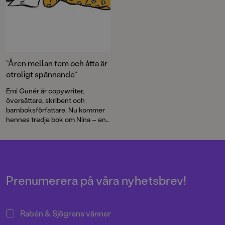
”Åren mellan fem och åtta är
otroligt spännande”
Emi Gunér är copywriter,
översättare, skribent och
barnboksförfattare. Nu kommer
hennes tredje bok om Nina – en
karaktär som blivit något av en
favorit hos de yngre läsarna.
Prenumerera på våra nyhetsbrev!
Rabén & Sjögrens vänner