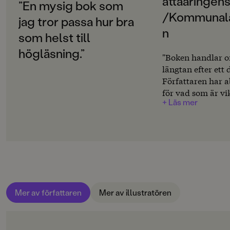
åttaåringens
SPRÅK
”En mysig bok som
Svenska
/Kommunala
jag tror passa hur bra
n
som helst till
PUBLICERINGSDATUM
2014-08-13
högläsning.”
"Boken handlar 
längtan efter ett 
Produktion
Författaren har a
PAPPER
för vad som är vik
Bokpapper träfritt
+ Läs mer
åttaåring. Extra 
jag beskrivningen
MILJÖMÄRKNING
som försöker stjäl
Nej
Boken riktar sig ti
åringar men alla
CE-MÄRKNING
någonsin har längt
Nej
djur kan känna ig
och min son skrat
Produktdetaljer
Mer av författaren
Mer av illustratören
allt från köttätan
ISBN
lyxtandfeer. Jag l
9789129689266
fler böcker av de