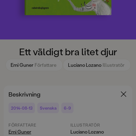
Ett väldigt bra litet djur
Emi Guner
Författare
Luciano Lozano
Illustratör
Beskrivning
2014-08-13
Svenska
6-9
FÖRFATTARE
ILLUSTRATÖR
Emi Guner
Luciano Lozano