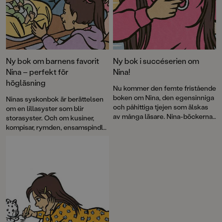
Ny bok om barnens favorit
Ny bok i succéserien om
Nina – perfekt för
Nina!
högläsning
Nu kommer den femte fristående
boken om Nina, den egensinniga
Ninas syskonbok är berättelsen
och påhittiga tjejen som älskas
om en lillasyster som blir
av många läsare. Nina-böckerna
storasyster. Och om kusiner,
är de ultimata första
kompisar, rymden, ensamspindlar
kapitelböckerna fyllda med
och annat som ingår i en
vardagsdramatik och med stor
åttaårings värld.
igenkänning för både barn och
föräldrar. Illustrationerna står
Loka Kanarp för som bjuder på
en härlig färgexplosion.