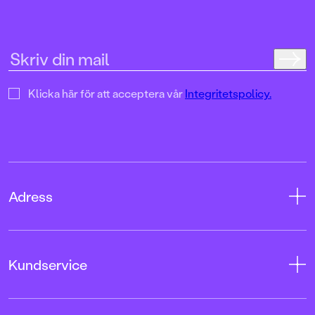
den sakens skull het
och vikten av att vin
presenteras på ett le
inkluderande sätt. F
vilken sport man vil
det vara kul!
Klicka här för att acceptera vår
Integritetspolicy.
Adress
Adress
Kundservice
08-769 88 00
Tryckerigatan 4