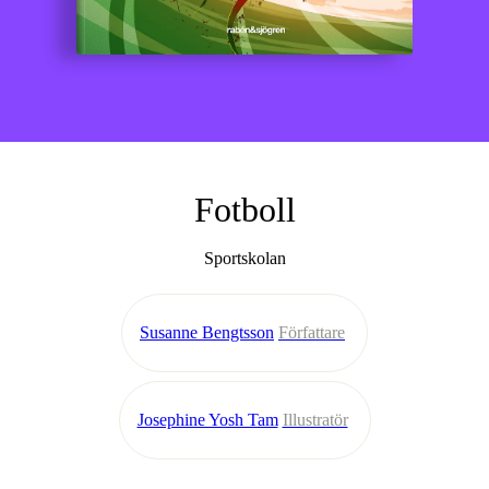
Fotboll
Sportskolan
Susanne Bengtsson
Författare
Josephine Yosh Tam
Illustratör