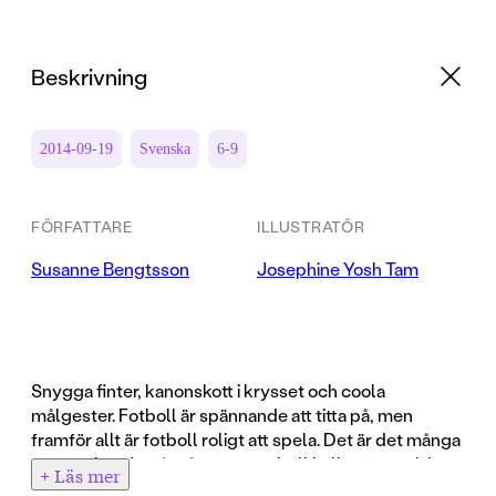
Beskrivning
2014-09-19
Svenska
6-9
FÖRFATTARE
ILLUSTRATÖR
Susanne Bengtsson
Josephine Yosh Tam
Snygga finter, kanonskott i krysset och coola
målgester. Fotboll är spännande att titta på, men
framför allt är fotboll roligt att spela. Det är det många
som tycker. Ja, så många att fotboll kallas för världens
+ Läs mer
största och mest populära sport. Men om man vill