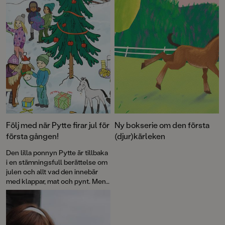
Följ med när Pytte firar jul för
Ny bokserie om den första
första gången!
(djur)kärleken
Den lilla ponnyn Pytte är tillbaka
i en stämningsfull berättelse om
julen och allt vad den innebär
med klappar, mat och pynt. Men
framför allt om omtanke och
snällhet. Ingrid Flygares böcker
om Pytte och hans vänner är
storfavoriter för alla små