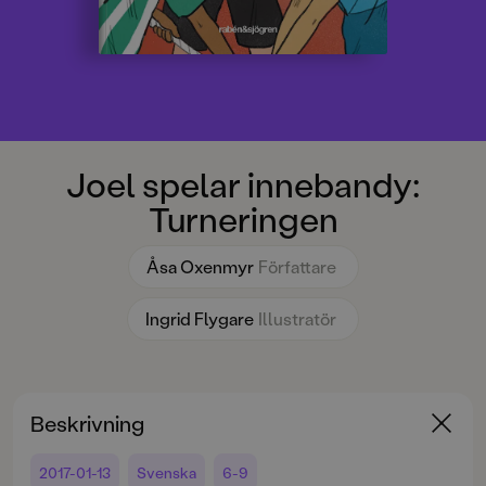
Joel spelar innebandy:
Turneringen
Åsa Oxenmyr
Författare
Ingrid Flygare
Illustratör
Beskrivning
2017-01-13
Svenska
6-9