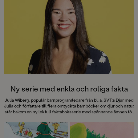
Sportskolan är en se
barn som precis har
sport eller drömmer 
med den. De flesta 
idag handlar om någ
inom sporten. Det g
Sportskolan! Istället
själva sporten och hu
utöva den. Böckerna
barnens villkor och 
favoritsport på allvar
den sakens skull het
och vikten av att vin
presenteras på ett le
inkluderande sätt. F
Ny serie med enkla och roliga fakta
vilken sport man vil
det vara kul!
Julia Wiberg, populär barnprogramledare från bl. a. SVT:s Djur med
Julia och författare till flera omtyckta barnböcker om djur och natur,
står bakom en ny lekfull faktaboksserie med spännande ämnen för
alla nyfikna barn i förskoleåldern.