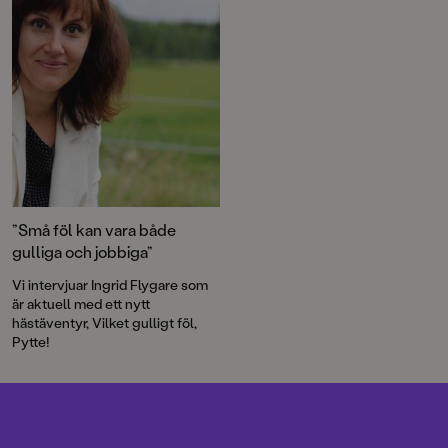
hästälskare.
”Små föl kan vara både
gulliga och jobbiga”
Vi intervjuar Ingrid Flygare som
är aktuell med ett nytt
hästäventyr, Vilket gulligt föl,
Pytte!