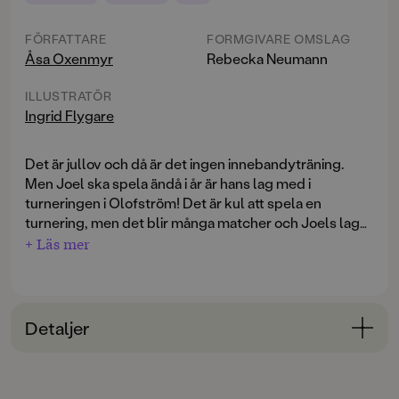
FÖRFATTARE
FORMGIVARE OMSLAG
Åsa Oxenmyr
Rebecka Neumann
ILLUSTRATÖR
Ingrid Flygare
Det är jullov och då är det ingen innebandyträning.
Men Joel ska spela ändå i år är hans lag med i
turneringen i Olofström! Det är kul att spela en
turnering, men det blir många matcher och Joels lag
spelar sämre än de brukar. Ju tröttare spelarna blir
+ Läs mer
desto mer retar de sig på varandra. Hur ska de lyckas
vända spelet?
Joel spelar innebandy
är en lättläst serie för alla
Detaljer
sportälskare. Berättelserna är charmiga
vardagsäventyr som på pricken fångar känslan av
Bokinformation
nybörjarnerver, laganda och sportintresse. Lite text
ÅLDERSGRUPP
med läsvänlig typografi varvat med pratbubblor med