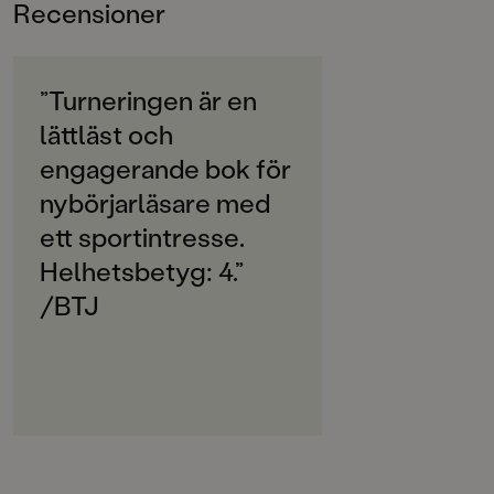
Recensioner
6-9
versal text och färgglada illustrationer, skapar roliga
böcker som verkligen lockar till läsning!
ORIGINALSPRÅK
Svenska
”Turneringen är en
lättläst och
SPRÅK
Svenska
engagerande bok för
nybörjarläsare med
SERIE
Lättläst
ett sportintresse.
Helhetsbetyg: 4.”
PUBLICERINGSDATUM
/BTJ
2017-01-13
LÄSORDNING
0
Produktion
PAPPER
Matt/Silk bestruket