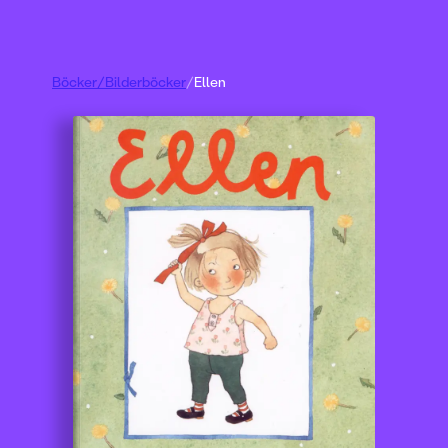
Böcker
/
Bilderböcker
/
Ellen