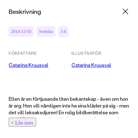
Beskrivning
2014-12-03
Svenska
3-6
FÖRFATTARE
ILLUSTRATÖR
Catarina Kruusval
Catarina Kruusval
Ellen är en förtjusande liten bekantskap - även om hon
är arg. Hon vill nämligen inte ha sina kläder på sig - men
det vill leksaksdjuren! En rolig bildberättelse som
samtidigt smyger in enkla begrepp för barnen att lära
+ Läs mer
sig. En sådan bok som barn älskar att bläddra i om och
om igen!