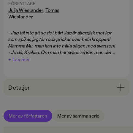
FÖRFATTARE
Jujja Wieslander
,
Tomas
Wieslander
- Jag tål inte att se det här! Jag är allergisk mot kor
som spikar, jag får röda prickar över hela kroppen!
Mamma Mu, man kan inte hålla sågen med svansen!
- Jo då, Kråkan. Om man har svans så kan man det.
- Det blir ju snett!
+ Läs mer
- Mu Kråkan. Det gör inte så mycket.
- Krax! Om det blir snett blir det inte rätt.
- Det finns mer än ett sätt att göra rätt.
Detaljer
Dramatisering med musik.
Bokinformation
ÅLDERSGRUPP
Mer av författaren
Mer av samma serie
3-6
ORIGINALSPRÅK