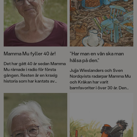
Mamma Mu fyller 40 år!
”Har man en vän ska man
hälsa på den.”
Det har gått 40 år sedan Mamma
Mu råmade i radio för första
Jujja Wieslanders och Sven
gången. Resten är en kraxig
Nordqvists radarpar Mamma Mu
historia som har kantats av
och Kråkan har varit
försäljningssuccé, roliga visor
barnfavoriter i över 30 år. Den
och priser – och framför allt
nya bilderboken
Mamma Mu blir
kärlek till fantasin. Nu firas
ledsen
är en varm berättelse om
jubileet med en ny pekbok:
vänskap och försoning.
Kråkans kläder
.