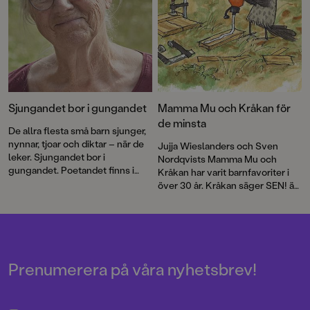
Sjungandet bor i gungandet
Mamma Mu och Kråkan för
de minsta
De allra flesta små barn sjunger,
nynnar, tjoar och diktar – när de
Jujja Wieslanders och Sven
leker. Sjungandet bor i
Nordqvists Mamma Mu och
gungandet. Poetandet finns i
Kråkan har varit barnfavoriter i
spretandet med armar och ben
över 30 år. Kråkan säger SEN! är
och med orden som ska
en ny, underfundig berättelse för
formuleras, skriver Jujja
de allra yngsta läsarna.
Wieslander.
Prenumerera på våra nyhetsbrev!