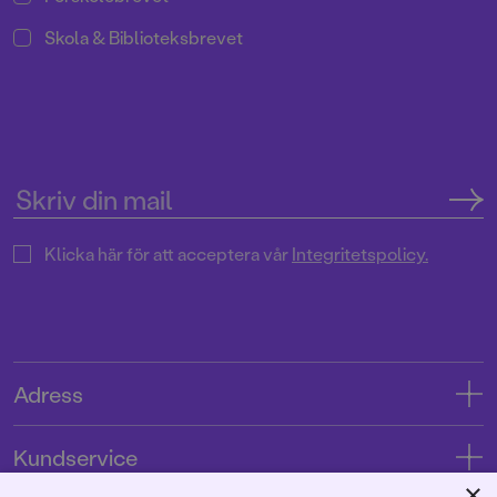
Skola & Biblioteksbrevet
Klicka här för att acceptera vår
Integritetspolicy.
Adress
Adress
Kundservice
08-769 88 00
×