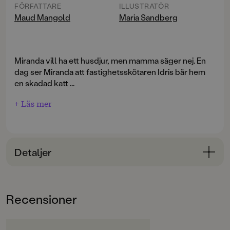
FÖRFATTARE
ILLUSTRATÖR
Maud Mangold
Maria Sandberg
Miranda vill ha ett husdjur, men mamma säger nej. En
dag ser Miranda att fastighetsskötaren Idris bär hem
en skadad katt ...
+ Läs mer
Detaljer
Bokinformation
ÅLDERSGRUPP
Recensioner
6-9
ORIGINALSPRÅK