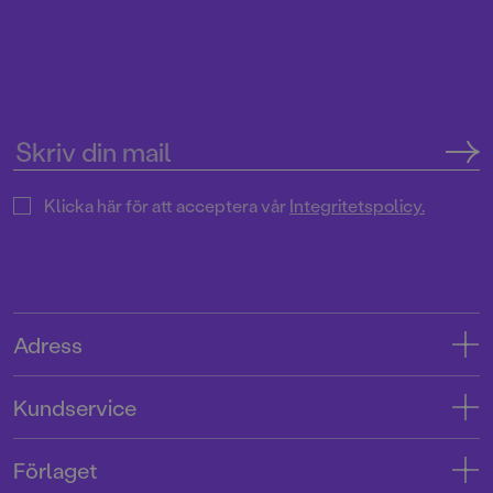
Klicka här för att acceptera vår
Integritetspolicy.
Adress
Adress
Kundservice
08-769 88 00
Kontakta oss
Förlaget
Tryckerigatan 4
Kundservice