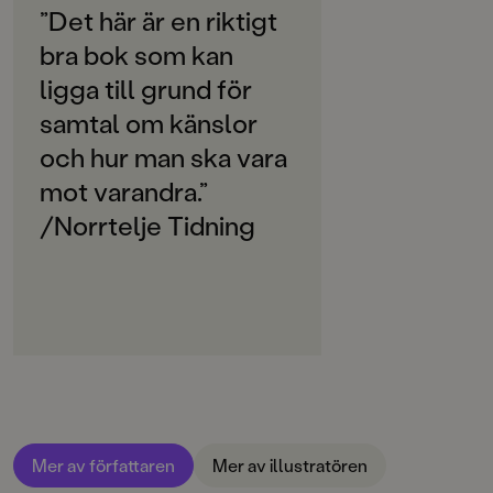
Svenska
”Det här är en riktigt
bra bok som kan
SPRÅK
Svenska
ligga till grund för
samtal om känslor
PUBLICERINGSDATUM
2015-03-13
och hur man ska vara
mot varandra.”
Produktion
/Norrtelje Tidning
Produktdetaljer
ISBN
9789129696356
FORMAT
Inbunden
,
Mer av författaren
Mer av illustratören