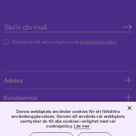
Klicka här för att acceptera vår
Integritetspolicy.
Adress
Adress
Kundservice
08-769 88 00
×
Kontakta oss
Denna webbplats använder cookies för att förbättra
Förlaget
användarupplevelsen. Genom att använda vår webbplats
Tryckerigatan 4
Kundservice
samtycker du till alla cookies i enlighet med vår
cookiepolicy.
Läs mer
Om oss
103 12 Stockholm
Följ oss
Användarvillkor intressenter