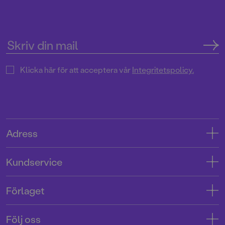
Klicka här för att acceptera vår
Integritetspolicy.
Adress
Adress
Kundservice
08-769 88 00
Kontakta oss
Förlaget
Tryckerigatan 4
Kundservice
Om oss
103 12 Stockholm
Följ oss
Användarvillkor intressenter