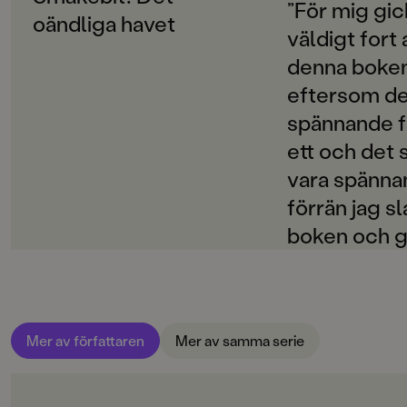
ORIGINALSPRÅK
”För mig gic
oändliga havet
Engelska
väldigt fort 
denna boke
ÖVERSÄTTARE
Jan Risheden
eftersom de
spännande f
SPRÅK
Svenska
ett och det s
vara spänna
SERIE
Femte vågen-trilogin
förrän jag sl
boken och gr
PUBLICERINGSDATUM
2015-08-21
över att det 
tid tills att 
LÄSORDNING
2
kommer ut.”
Mer av författaren
Mer av samma serie
Produktion
PAPPER