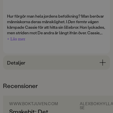
Hur förgör man hela jordens befolkning? Man berövar
människorna deras mänsklighet. I
Den femte vågen
kämpade Cassie för att hitta sin lillebror. Hon lyckades,
men striden mot De andra är långt ifrån över. Cassie,
Ben, Ringer och deras vänner måste fortsätta kämpa
+ Läs mer
mot en osynlig fiende. Men en sak är säker: De andra
kommer inte att ge upp förrän hela mänskligheten är
utrotad.
Detaljer
Bokinformation
ÅLDERSGRUPP
Recensioner
unga vuxna
ORIGINALTITEL
The Infinite Sea
WWW.BOKTJUVEN.COM
ALEXBOKHYLLA
SE
Smakebit: Det