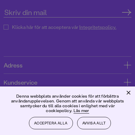
Klicka här för att acceptera vår
Integritetspolicy.
Adress
Adress
Kundservice
08-769 88 00
×
Kontakta oss
Denna webbplats använder cookies för att förbättra
Förlaget
användarupplevelsen. Genom att använda vår webbplats
Tryckerigatan 4
Kundservice
samtycker du till alla cookies i enlighet med vår
cookiepolicy.
Läs mer
Om oss
103 12 Stockholm
Följ oss
Användarvillkor intressenter
Jobba hos oss
ACCEPTERA ALLA
AVVISA ALLT
Org.nr: 556045-7748
Användarvillkor nyhetsbrev
Facebook
Manus