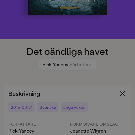
Det oändliga havet
Rick Yancey
Författare
Beskrivning
2015-08-21
Svenska
unga vuxna
FÖRFATTARE
FORMGIVARE OMSLAG
Rick Yancey
Jeanette Wigren