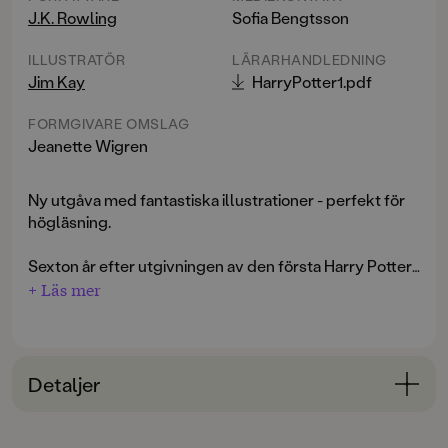
J.K. Rowling
Sofia Bengtsson
ILLUSTRATÖR
LÄRARHANDLEDNING
Jim Kay
HarryPotter1.pdf
FORMGIVARE OMSLAG
Jeanette Wigren
Ny utgåva med fantastiska illustrationer - perfekt för
högläsning.
Sexton år efter utgivningen av den första Harry Potter-
boken i Sverige kommer nu en alldeles ny,
+ Läs mer
genomillustrerad utgåva. Harry Potters fantastiska
värld fångas mästerligt i Jim Kays makalösa bilder. Låt
dig sugas in i en magisk upplevelse!
Detaljer
Böckerna om Harry Potter har sålt i hundratals miljoner
exemplar världen över. Den föräldralöse pojken som
Bokinformation
visar sig vara en trollkarl tog världen med storm, och