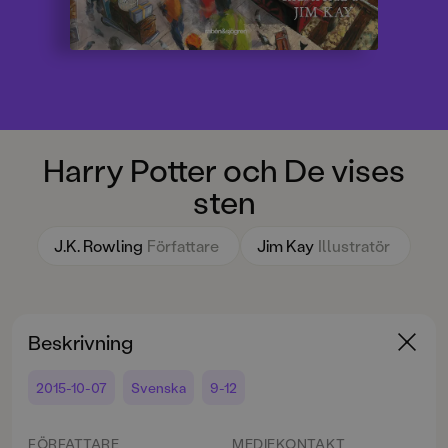
Harry Potter och De vises
sten
J.K. Rowling
Författare
Jim Kay
Illustratör
Beskrivning
2015-10-07
Svenska
9-12
FÖRFATTARE
MEDIEKONTAKT