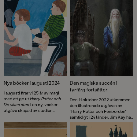
Nya böcker i augusti 2024
Den magiska succén i
fyrfärg fortsätter!
I augusti firar vi 25 år av magi
med att ge ut
Harry Potter och
Den 11 oktober 2022 utkommer
De vises sten
i en ny, vacker
den illustrerade utgåvan av
utgåva skapad av studion
"Harry Potter och Fenixorden"
MinaLima. Ett samlarobjekt för
samtidigt i 24 länder. Jim Kay har
Harry Potter-fans i alla åldrar.
arbetat med boken i mer än två år
Den populära SVT-serien
och under arbetets gång blev
Agenterna har blivit bok! Häng
det uppenbart att det var dags att