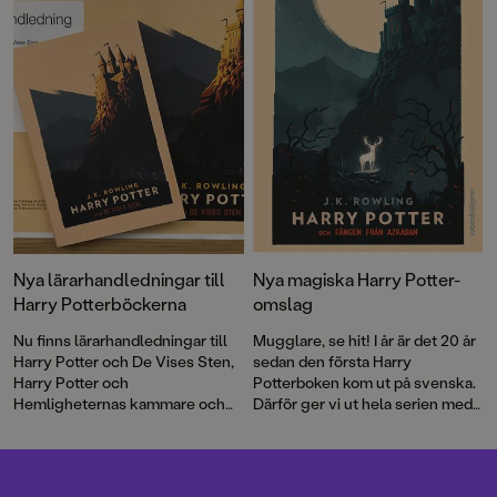
med de modiga och smarta
bjuda in en gästillustratör till
agenterna när de löser de
trollkarlsvärlden. Den gästen
svåraste brotten i Krimsta City
blev Neil Packer – en etablerad
och sätter dit de farligaste
och mångsidig illustratör och
skurkarna. Dessutom får vi
Jims nära vän.
pyssla med Alfons Åberg, köra
traktor med Halvan, läsa om
några av världens största
fotbollsstjärnor och få reda på
hur det känns att dö av böldpest.
Och mycket, mycket mer ...
Välkommen till en ny bokmånad!
Nya lärarhandledningar till
Nya magiska Harry Potter-
Harry Potterböckerna
omslag
Nu finns lärarhandledningar till
Mugglare, se hit! I år är det 20 år
Harry Potter och De Vises Sten,
sedan den första Harry
Harry Potter och
Potterboken kom ut på svenska.
Hemligheternas kammare och
Därför ger vi ut hela serien med
Harry Potter och Fången från
magiskt fina omslag. Dessutom
Azkaban att ladda ner helt gratis.
firar vi jubileet med en podd och
en ny fanstastisk illustrerad bok i
stort format.