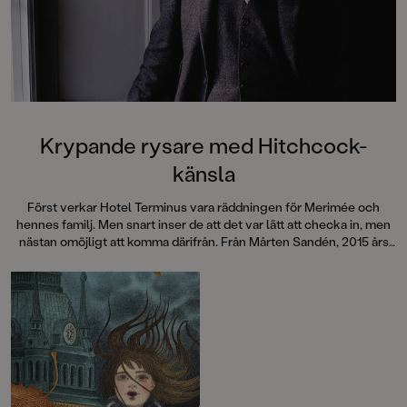
Krypande rysare med Hitchcock-
känsla
Först verkar Hotel Terminus vara räddningen för Merimée och
hennes familj. Men snart inser de att det var lätt att checka in, men
nästan omöjligt att komma därifrån. Från Mårten Sandén, 2015 års
Astrid Lindgren-pristagare, kommer en berättelse med krypande
stämning som garanterat ger rysningar längs ryggraden.