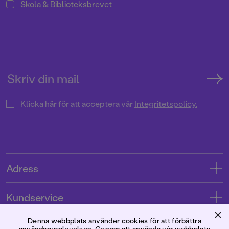
Skola & Biblioteksbrevet
Klicka här för att acceptera vår
Integritetspolicy.
Adress
Adress
Kundservice
08-769 88 00
×
Kontakta oss
Denna webbplats använder cookies för att förbättra
Förlaget
användarupplevelsen. Genom att använda vår webbplats