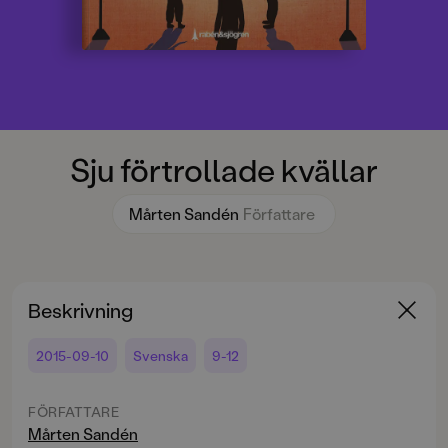
Sju förtrollade kvällar
Mårten Sandén
Författare
Beskrivning
2015-09-10
Svenska
9-12
FÖRFATTARE
Mårten Sandén