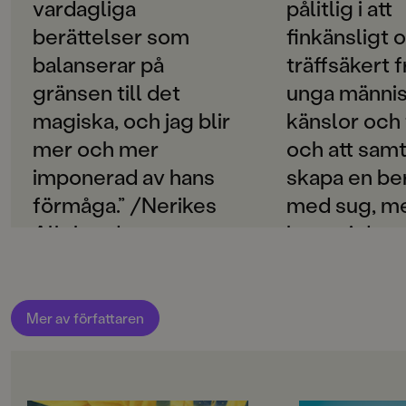
Svenska
vardagliga
pålitlig i att
Tillsammans med Saga utforskar Buster en ny, magisk
värld - både den som finns i biografens förtrollande
berättelser som
finkänsligt 
PUBLICERINGSDATUM
mörker och den som bor i hans bröst.
2015-09-10
balanserar på
träffsäkert f
gränsen till det
unga männi
Sju förtrollade kvällar
är en finstämd och sprakande
Produktion
berättelse om vänskap, kärlek och att finna svar på det
magiska, och jag blir
känslor och
som ibland är svårt att förstå.
Produktdetaljer
mer och mer
och att samt
imponerad av hans
skapa en be
ISBN
9789129697797
förmåga.” /Nerikes
med sug, m
Allehanda
benet i den 
FORMAT
Inbunden
,
,
Häftad
världen och
andra i magin
/Sundsvalls
Mer av författaren