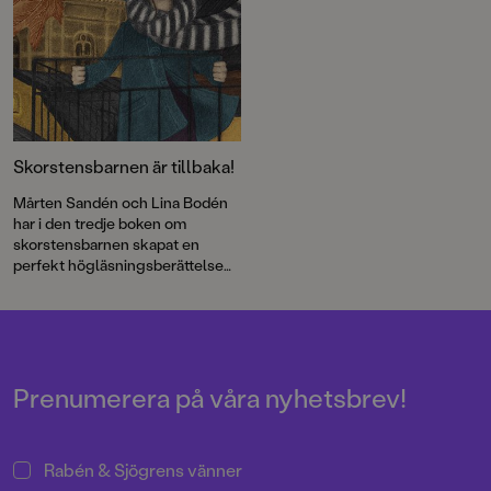
Skorstensbarnen är tillbaka!
Mårten Sandén och Lina Bodén
har i den tredje boken om
skorstensbarnen skapat en
perfekt högläsningsberättelse
för höstmörkret.
Prenumerera på våra nyhetsbrev!
Rabén & Sjögrens vänner