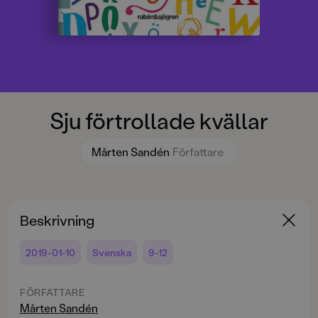
Sju förtrollade kvällar
Mårten Sandén
Författare
Beskrivning
2019-01-10
Svenska
9-12
FÖRFATTARE
Mårten Sandén