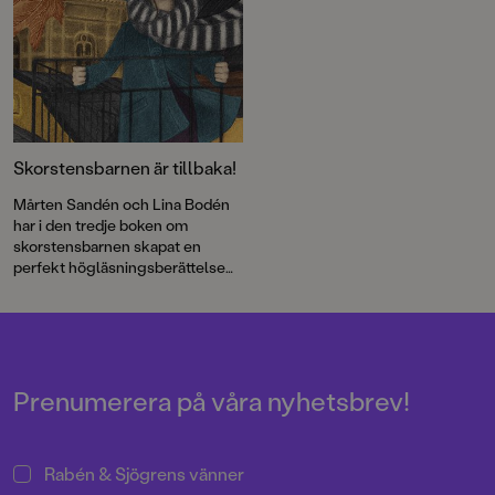
Skorstensbarnen är tillbaka!
Mårten Sandén och Lina Bodén
har i den tredje boken om
skorstensbarnen skapat en
perfekt högläsningsberättelse
för höstmörkret.
Prenumerera på våra nyhetsbrev!
Rabén & Sjögrens vänner