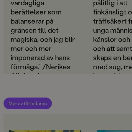
Svenska
vardagliga
pålitlig i att
mörker och den som bor i hans bröst.
berättelser som
finkänsligt 
PUBLICERINGSDATUM
Sju förtrollade kvällar
är en finstämd och sprakande
2019-01-10
balanserar på
träffsäkert f
berättelse om vänskap, kärlek och att finna svar på det
gränsen till det
unga männi
som ibland är svårt att förstå.
Produktion
magiska, och jag blir
känslor och
MILJÖMÄRKNING
mer och mer
och att samt
Nej
imponerad av hans
skapa en be
CE-MÄRKNING
förmåga.” /Nerikes
med sug, m
Nej
Allehanda
benet i den 
Produktdetaljer
världen och
andra i magin
ISBN
9789129710199
/Sundsvalls
Mer av författaren
ANTAL SIDOR
160
HÖJD (MM)