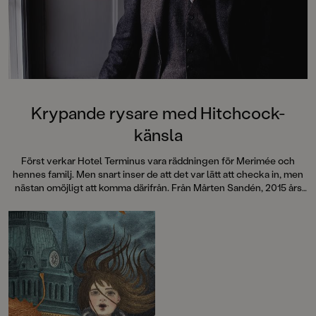
Krypande rysare med Hitchcock-
känsla
Först verkar Hotel Terminus vara räddningen för Merimée och
hennes familj. Men snart inser de att det var lätt att checka in, men
nästan omöjligt att komma därifrån. Från Mårten Sandén, 2015 års
Astrid Lindgren-pristagare, kommer en berättelse med krypande
stämning som garanterat ger rysningar längs ryggraden.