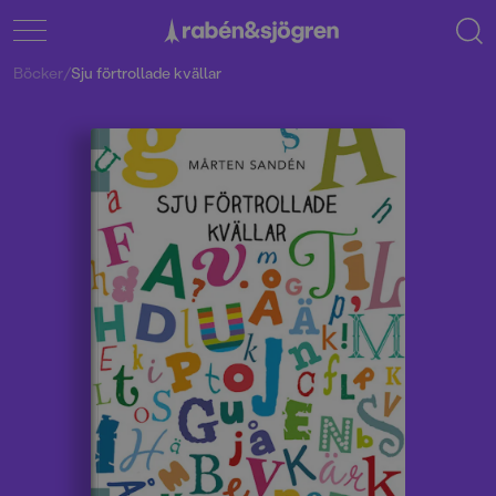
Böcker
/
Sju förtrollade kvällar