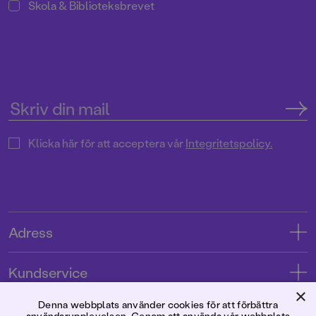
Skola & Biblioteksbrevet
Klicka här för att acceptera vår
Integritetspolicy.
Adress
Adress
Kundservice
08-769 88 00
×
Kontakta oss
Denna webbplats använder cookies för att förbättra
Förlaget
användarupplevelsen. Genom att använda vår webbplats