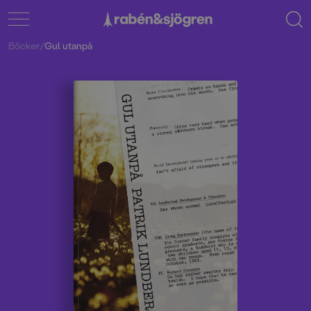
Böcker
/
Gul utanpå