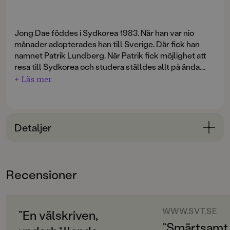
Jong Dae föddes i Sydkorea 1983. När han var nio
månader adopterades han till Sverige. Där fick han
namnet Patrik Lundberg. När Patrik fick möjlighet att
resa till Sydkorea och studera ställdes allt på ända.
Där tvingades han konfrontera både sina egna och
+ Läs mer
andras fördomar och dessutom konfrontera sanningen
om sin biologiska familj.
Gul utanpå
är en berättelse om utanförskap och
Detaljer
tillhörighet. Om hur det är att inte känna sig hemma
någonstans. Det är också en livsomvälvande resa och
Bokinformation
ett sökande. Efter rötter. Efter ursprung och biologisk
ÅLDERSGRUPP
tillhörighet.
Recensioner
unga vuxna
ORIGINALSPRÅK
Svenska
WWW.SVT.SE
”En välskriven,
”Smärtsamt