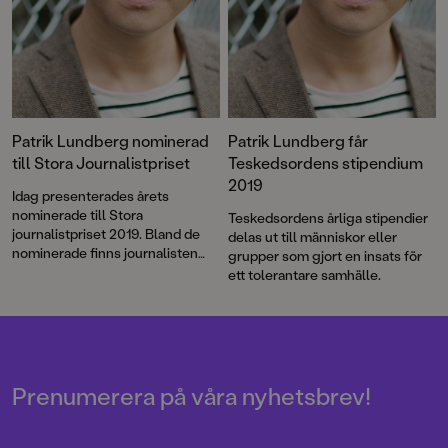
Patrik Lundberg nominerad
Patrik Lundberg får
till Stora Journalistpriset
Teskedsordens stipendium
2019
Idag presenterades årets
nominerade till Stora
Teskedsordens årliga stipendier
journalistpriset 2019. Bland de
delas ut till människor eller
nominerade finns journalisten
grupper som gjort en insats för
och författaren Patrik Lundberg.
ett tolerantare samhälle.
Prenumerera på våra nyhetsbrev!