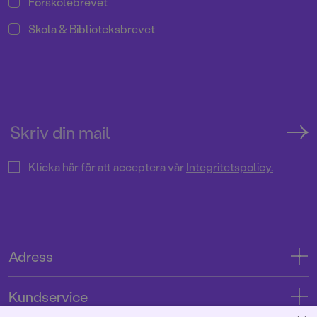
Förskolebrevet
Skola & Biblioteksbrevet
Klicka här för att acceptera vår
Integritetspolicy.
Adress
Adress
Kundservice
08-769 88 00