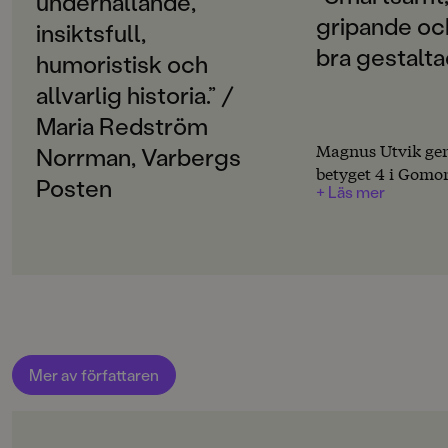
underhållande,
SPRÅK
gripande oc
Svenska
insiktsfull,
bra gestalta
humoristisk och
PUBLICERINGSDATUM
2016-05-31
allvarlig historia.” /
Maria Redström
Produktion
Magnus Utvik ger
Norrman, Varbergs
betyget 4 i Gomor
PAPPER
Posten
+ Läs mer
Pocketpapper
MILJÖMÄRKNING
Ja
CE-MÄRKNING
Nej
Produktdetaljer
Mer av författaren
ISBN
9789129700749