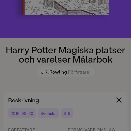
Harry Potter Magiska platser
och varelser Målarbok
J.K. Rowling
Författare
Beskrivning
2016-09-30
Svenska
6-9
FÖRFATTARE
FORMGIVARE OMSLAG