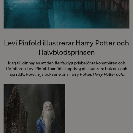
Levi Pinfold illustrerar Harry Potter och
Halvblodsprinsen
Idag tillkännages att den flerfaldigt prisbelönta konstnären och
författaren Levi Pinfold har fått i uppdrag att illustrera bok sex och
sju i J.K. Rowlings bokserie om Harry Potter.
Harry Potter och
Halvblodsprinsen
kommer att ges ut samtidigt världen över i
oktober 2026.