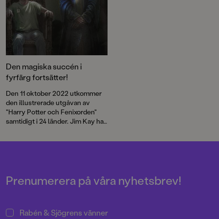
Den magiska succén i
fyrfärg fortsätter!
Den 11 oktober 2022 utkommer
den illustrerade utgåvan av
"Harry Potter och Fenixorden"
samtidigt i 24 länder. Jim Kay har
arbetat med boken i mer än två år
och under arbetets gång blev
det uppenbart att det var dags att
bjuda in en gästillustratör till
trollkarlsvärlden. Den gästen
blev Neil Packer – en etablerad
Prenumerera på våra nyhetsbrev!
och mångsidig illustratör och
Jims nära vän.
Rabén & Sjögrens vänner