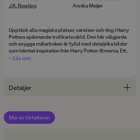
J.K. Rowling
Annika Meijer
Upptäck alla magiska platser, varelser och ting i Harry
Potters spännande trollkarlsvärld. Den här välgjorda
och snygga målarboken är fylld med detaljrika bilder
som hämtat inspiration från Harry Potter-filmerna. Ett
roligt och kreativt sätt att fördjupa sig i Harry Potters
+ Läs mer
värld!
Detaljer
Bokinformation
ÅLDERSGRUPP
Mer av författaren
6-9
ORIGINALTITEL
Harry Potter Magical Places and Characters Coloring