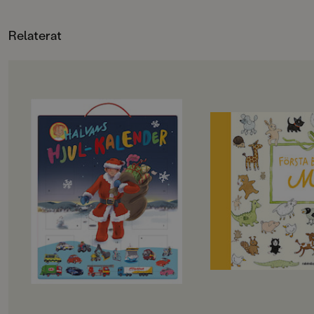
FORMAT
Relaterat
OM BOKEN
OM BOKEN
Öppna en ny spännande lucka varje
Glöm inte bort den f
dag och följ med Halvan på
med ditt barn!
äventyr! Kalendern är fylld med
Både lyxig och prak
roliga pysselböcker, kluriga pussel,
bedårande bilder av
färgglada klistermärken och
Kruusval!
kartongfigurer som gör väntan på
julafton extra kul. Perfekt för alla
Det är så mycket so
små fordonsfantaster!
barnets första år. O
De älskade böckerna om Halvan är
som man vill komma
skapade av författaren Arne Norlin
nybliven förälder. Vi
och illustratören Jonas Burman.
första ordet? När tog
stegen? Och vart gic
första resan? "Först
hjälper dig att minn
viktigaste och roliga