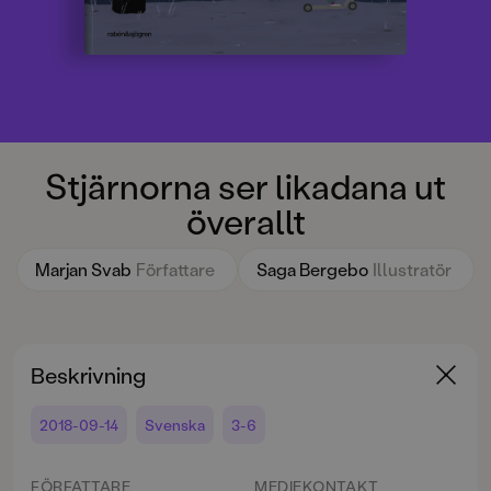
Stjärnorna ser likadana ut
överallt
Marjan Svab
Författare
Saga Bergebo
Illustratör
Beskrivning
2018-09-14
Svenska
3-6
FÖRFATTARE
MEDIEKONTAKT