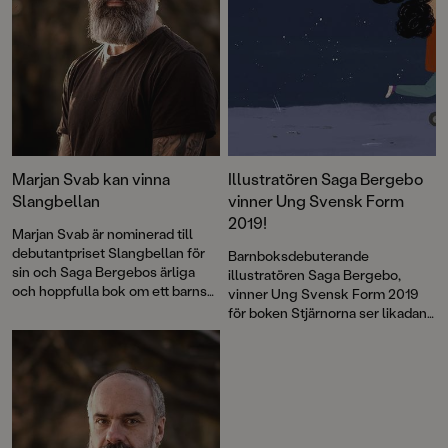
Marjan Svab kan vinna
Illustratören Saga Bergebo
Slangbellan
vinner Ung Svensk Form
2019!
Marjan Svab är nominerad till
debutantpriset Slangbellan för
Barnboksdebuterande
sin och Saga Bergebos ärliga
illustratören Saga Bergebo,
och hoppfulla bok om ett barns
vinner Ung Svensk Form 2019
flykt undan krig.
för boken Stjärnorna ser likadana
ut överallt. De vinnande bidragen
ställs ut på ArkDes i Stockholm.
Sedan följer turné.