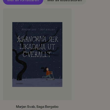
OM BOKEN
"Det är både glädjande och
hjärtskärande att läsa Marjan Svabs
och Saga Bergebos bilderbok
Stjärnorna ser likadana ut överallt."
Gunilla Brodrej, Sydsvenska
Dagbladet
Hala måste lämna sitt hem. Hennes
föräldrars stad bombas sönder och
de flyr, flyr på lastbilar och med båt.
Hala längtar hem och tittar på
stjärnorna, saknar
apelsinlundslukten och mormor
och morfar men inte bombljuden.
Halas familj kommer till Sverige
och får nya vänner.
Marjan Svab, Saga Bergebo