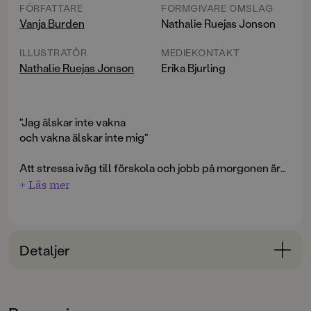
FÖRFATTARE
FORMGIVARE OMSLAG
Vanja Burden
Nathalie Ruejas Jonson
ILLUSTRATÖR
MEDIEKONTAKT
Nathalie Ruejas Jonson
Erika Bjurling
"Jag älskar inte vakna
och vakna älskar inte mig"
Att stressa iväg till förskola och jobb på morgonen är
något som många kan känna igen sig i. Och man kanske
+ Läs mer
inte alltid direkt älskar att bli väckt, trycka i sig gröt, få
sitt trassliga hår kammat, klä på sig alla kläder och
sedan vänta, vänta, vänta på att resten av familjen ska
vara färdig att gå. Men om man har tur finns en älskad
Detaljer
kompis på förskolan och allt blir bra till slut!
Bokinformation
En sparsmakad text med hög igenkänningsfaktor för
ÅLDERSGRUPP
alla morgontrötta barn och deras vuxna. Finstämt