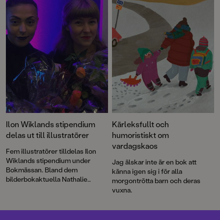
Ilon Wiklands stipendium
Kärleksfullt och
delas ut till illustratörer
humoristiskt om
vardagskaos
Fem illustratörer tilldelas Ilon
Wiklands stipendium under
Jag älskar inte är en bok att
Bokmässan. Bland dem
känna igen sig i för alla
bilderbokaktuella Nathalie
morgontrötta barn och deras
Ruejas Jonson och Clara
vuxna.
Dackenberg.