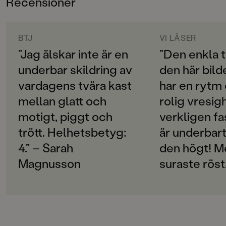
Recensioner
3-6
humoristiskt om dåligt morgonhumör, vardagskaos
och förskolekärlek!
ORIGINALSPRÅK
Svenska
BTJ
VI LÄSER
”Jag älskar inte är en
”Den enkla t
SPRÅK
underbar skildring av
den här bil
Svenska
vardagens tvära kast
har en rytm
PUBLICERINGSDATUM
mellan glatt och
rolig vresi
2019-06-10
motigt, piggt och
verkligen fa
Produktion
trött. Helhetsbetyg:
är underbart
PAPPER
4.” – Sarah
den högt! M
Arctic Matt
Magnusson
suraste röst.
MILJÖMÄRKNING
Ja
CE-MÄRKNING
Nej