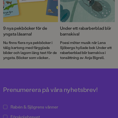
9 nya pekböcker för de
Under ett rabarberblad blir
yngsta läsarna!
barnskiva!
Nu finns flera nya pekböcker i
Poesi möter musik när Lena
tålig kartong med färgglada
Sjöbergs hyllade bok Under ett
bilder och lagom lång text för de
rabarberblad blir barnskiva i
yngsta. Böcker som väcker
tonsättning av Anja Bigrell.
lusten till naturen, som skildrar
naturens under och bjuder på
kära återseenden med Alfons
Åberg, Lilla Anna och den lilla
kaninen Obi. Böcker som tål att
läsas om och om igen!
Prenumerera på våra nyhetsbrev!
Rabén & Sjögrens vänner
Förskolebrevet