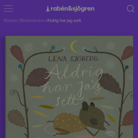
Böcker
/
Bilderböcker
/
Aldrig har jag sett