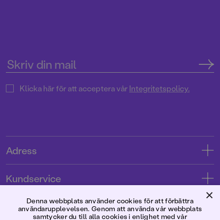
Klicka här för att acceptera vår
Integritetspolicy.
Adress
Adress
Kundservice
08-769 88 00
×
Kontakta oss
Denna webbplats använder cookies för att förbättra
Förlaget
användarupplevelsen. Genom att använda vår webbplats
Tryckerigatan 4
Kundservice
samtycker du till alla cookies i enlighet med vår