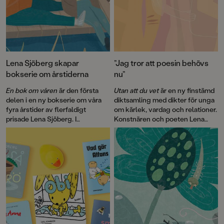
Lena Sjöberg skapar
”Jag tror att poesin behövs
bokserie om årstiderna
nu”
En bok om våren
är den första
Utan att du vet
är en ny finstämd
delen i en ny bokserie om våra
diktsamling med dikter för unga
fyra årstider av flerfaldigt
om kärlek, vardag och relationer.
prisade Lena Sjöberg. I
Konstnären och poeten Lena
boken varvas spännande fakta
Sjöberg har skapat en bok med
med finstämd poesi och tips på
suveränt samspel mellan dikt
roliga saker man kan göra när det
och bild.
äntligen börjar bli lite ljusare.