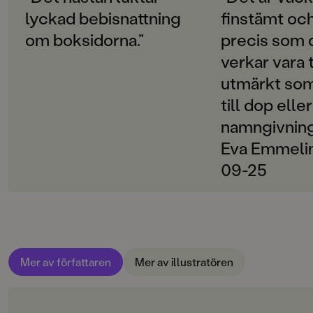
SPRÅK
lyckad bebisnattning
finstämt och
Svenska
om boksidorna.”
precis som 
PUBLICERINGSDATUM
verkar vara 
2017-08-25
utmärkt som
Produktion
till dop eller
Produktdetaljer
namngivnings
Eva Emmelin
ISBN
9789129707304
09-25
FORMAT
Inbunden
,
,
Mer av författaren
Mer av illustratören