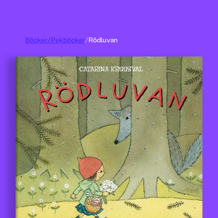
Böcker
/
Pekböcker
/
Rödluvan