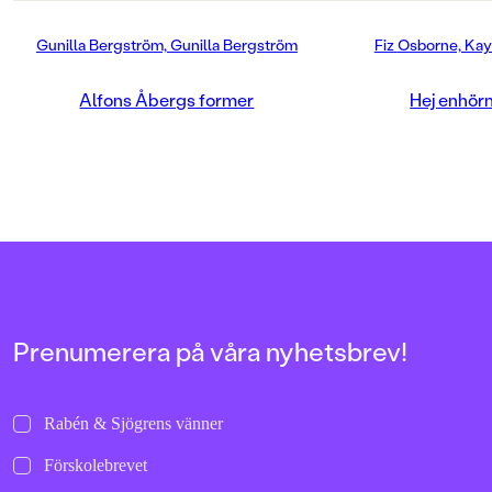
Gunilla Bergström, Gunilla Bergström
Fiz Osborne, K
Alfons Åbergs former
Hej enhörn
Prenumerera på våra nyhetsbrev!
Rabén & Sjögrens vänner
Förskolebrevet