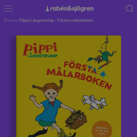
Böcker
/
Pippi Långstrump - Första målarboken