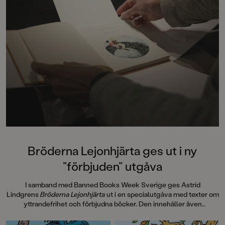
Bröderna Lejonhjärta ges ut i ny
”förbjuden” utgåva
I samband med Banned Books Week Sverige ges Astrid
Lindgrens
Bröderna Lejonhjärta
ut i en specialutgåva med texter om
yttrandefrihet och förbjudna böcker. Den innehåller även
information om hur
Bröderna Lejonhjärta
spreds i 30 handtillverkade
exemplar, sk Samizdat, via hemliga nätverk i Tjeckoslovakien under