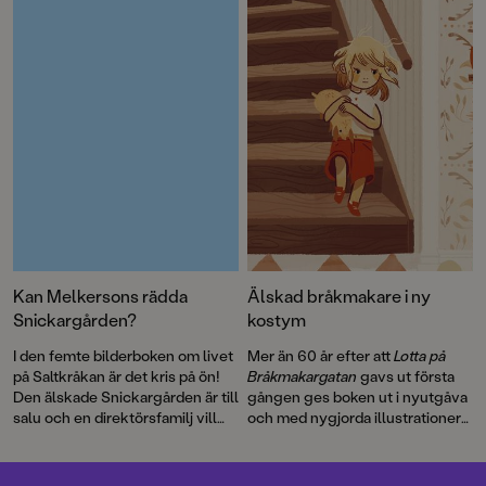
detta roliga sjörövaräventyr som
Lindgren
och en
ett filmmanus 1970. Men det här
genomillustrerad version av
är första gången som
Pippi på de sju haven
.
berättelsen blir bok.
Kan Melkersons rädda
Älskad bråkmakare i ny
Snickargården?
kostym
I den femte bilderboken om livet
Mer än 60 år efter att
Lotta på
på Saltkråkan är det kris på ön!
Bråkmakargatan
gavs ut första
Den älskade Snickargården är till
gången ges boken ut i nyutgåva
salu och en direktörsfamilj vill
och med nygjorda illustrationer
köpa tomten för att riva och
av hyllade Cecilia Heikkilä.
bygga en bungalow …
Illustratören Maria Nilsson Thore