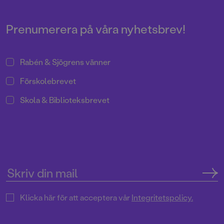
har återigen skapat fenomenala
bilder till Astrid Lindgrens
berättelse.
Prenumerera på våra nyhetsbrev!
Rabén & Sjögrens vänner
Förskolebrevet
Skola & Biblioteksbrevet
Klicka här för att acceptera vår
Integritetspolicy.