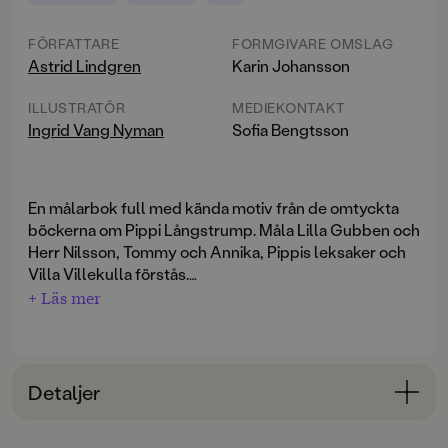
FÖRFATTARE
FORMGIVARE OMSLAG
Astrid Lindgren
Karin Johansson
ILLUSTRATÖR
MEDIEKONTAKT
Ingrid Vang Nyman
Sofia Bengtsson
En målarbok full med kända motiv från de omtyckta
böckerna om Pippi Långstrump. Måla Lilla Gubben och
Herr Nilsson, Tommy och Annika, Pippis leksaker och
Villa Villekulla förstås.
+ Läs mer
Tydliga motiv och lite tjockare linjer som passar de
yngre barnen.
Detaljer
Bokinformation