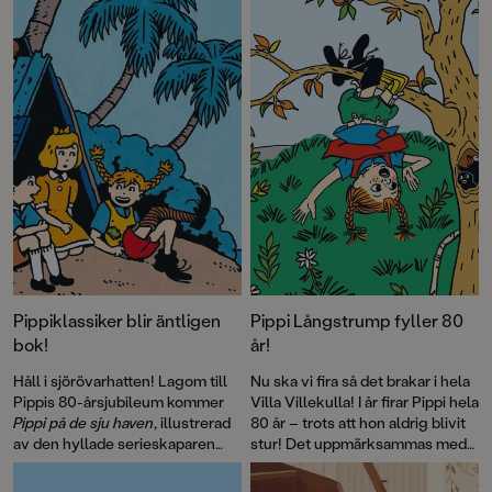
Kalla kriget på 80-talet. Pocketutgåvan avslutas med efterord av
Laurie Halse Anderson, 2023 års mottagare av Astrid Lindgren
Memorial Award, som vi även publicerar här.
Pippiklassiker blir äntligen
Pippi Långstrump fyller 80
bok!
år!
Håll i sjörövarhatten! Lagom till
Nu ska vi fira så det brakar i hela
Pippis 80-årsjubileum kommer
Villa Villekulla! I år firar Pippi hela
Pippi på de sju haven
, illustrerad
80 år – trots att hon aldrig blivit
av den hyllade serieskaparen
stur! Det uppmärksammas med
Fabian Göranson. Astrid
flera böcker, däribland David
Lindgren skrev ursprungligen
Sundins
Känner du Astrid