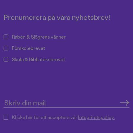
har återigen skapat fenomenala
bilder till Astrid Lindgrens
berättelse.
Prenumerera på våra nyhetsbrev!
Rabén & Sjögrens vänner
Förskolebrevet
Skola & Biblioteksbrevet
Klicka här för att acceptera vår
Integritetspolicy.