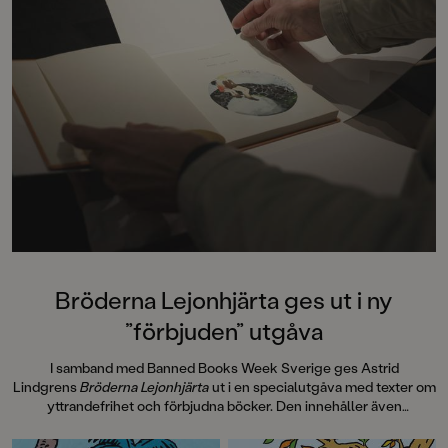
Bröderna Lejonhjärta ges ut i ny
”förbjuden” utgåva
I samband med Banned Books Week Sverige ges Astrid
Lindgrens
Bröderna Lejonhjärta
ut i en specialutgåva med texter om
yttrandefrihet och förbjudna böcker. Den innehåller även
information om hur
Bröderna Lejonhjärta
spreds i 30 handtillverkade
exemplar, sk Samizdat, via hemliga nätverk i Tjeckoslovakien under