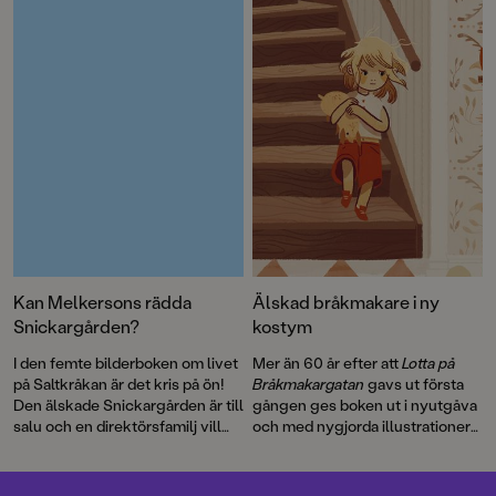
detta roliga sjörövaräventyr som
Lindgren
och en
ett filmmanus 1970. Men det här
genomillustrerad version av
är första gången som
Pippi på de sju haven
.
berättelsen blir bok.
Kan Melkersons rädda
Älskad bråkmakare i ny
Snickargården?
kostym
I den femte bilderboken om livet
Mer än 60 år efter att
Lotta på
på Saltkråkan är det kris på ön!
Bråkmakargatan
gavs ut första
Den älskade Snickargården är till
gången ges boken ut i nyutgåva
salu och en direktörsfamilj vill
och med nygjorda illustrationer
köpa tomten för att riva och
av hyllade Cecilia Heikkilä.
bygga en bungalow …
Illustratören Maria Nilsson Thore