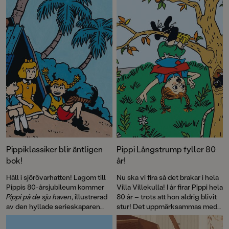
Kalla kriget på 80-talet. Pocketutgåvan avslutas med efterord av
Laurie Halse Anderson, 2023 års mottagare av Astrid Lindgren
Memorial Award, som vi även publicerar här.
Pippiklassiker blir äntligen
Pippi Långstrump fyller 80
bok!
år!
Håll i sjörövarhatten! Lagom till
Nu ska vi fira så det brakar i hela
Pippis 80-årsjubileum kommer
Villa Villekulla! I år firar Pippi hela
Pippi på de sju haven
, illustrerad
80 år – trots att hon aldrig blivit
av den hyllade serieskaparen
stur! Det uppmärksammas med
Fabian Göranson. Astrid
flera böcker, däribland David
Lindgren skrev ursprungligen
Sundins
Känner du Astrid