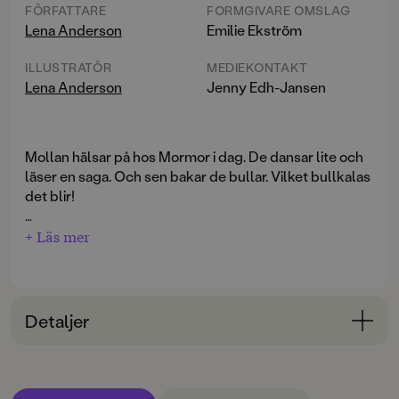
FÖRFATTARE
FORMGIVARE OMSLAG
Lena Anderson
Emilie Ekström
ILLUSTRATÖR
MEDIEKONTAKT
Lena Anderson
Jenny Edh-Jansen
Mollan hälsar på hos Mormor i dag. De dansar lite och
läser en saga. Och sen bakar de bullar. Vilket bullkalas
det blir!
Mollan är Mormors allra bästa kompis. De upptäcker
+ Läs mer
världen tillsammans! Och världen runt Mormors hus är
ett stort äventyr.
Detaljer
Bokinformation
ÅLDERSGRUPP