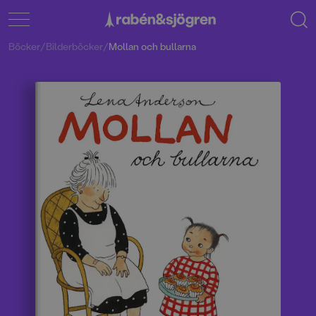
Böcker
/
Bilderböcker
/
Mollan och bullarna