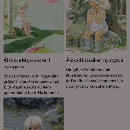
Älskade Maja-böcker i
Älskad klassiker i nyutgåva
nyutgåvor
I år fyller författaren och
illustratören Lena Anderson 80
"Majas alfabet" och "Majas lilla
år. Det firas bland annat med en
gröna" har sedan de gavs ut på
nyutgåva av klassikern Maja
1980-talet älskats av flera
tittar på naturen.
generationer barn. Nu kommer
båda böckerna i lätt bearbetade
nyutgåvor!