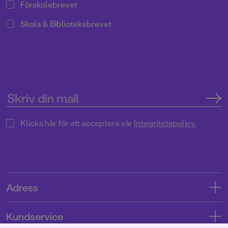
Förskolebrevet
Skola & Biblioteksbrevet
Klicka här för att acceptera vår
Integritetspolicy.
Adress
Adress
Kundservice
08-769 88 00