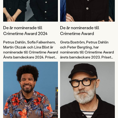
De är nominerade till
De är nominerade till
Crimetime Award 2024
Crimetime Award
Petrus Dahlin, Sofia Falkenhem,
Greta Boström, Petrus Dahlin
Martin Olczak och Lina Blixt är
och Peter Bergting, har
nominerade till Crimetime Award
nominerats till Crimetime Award
Årets barndeckare 2024. Priset
årets barndeckare 2023. Priset
delas ut till en
delas ut till en
barnboksförfattare som skriver
barnboksförfattare som skriver
deckare eller spänning för barn
deckare eller spänning för barn
6–12 år. Nu kan du vara med och
6–12 år. Nu kan du vara med och
rösta!
rösta!