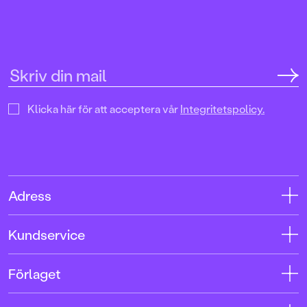
Klicka här för att acceptera vår
Integritetspolicy.
Adress
Adress
Kundservice
08-769 88 00
Kontakta oss
Förlaget
Tryckerigatan 4
Kundservice
Om oss
103 12 Stockholm