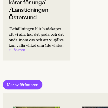
Svenska
kårar för unga”
/Länstidningen
PUBLICERINGSDATUM
2019-02-06
Östersund
Produktion
"Behållningen blir budskapet
att vi alla har det goda och det
MILJÖMÄRKNING
onda inom oss och att vi själva
Nej
kan välja vilket område vi ska
+ Läs mer
ge näring. Det är fint och
CE-MÄRKNING
tänkvärt."
Nej
Produktdetaljer
ISBN
9789129709650
Mer av författaren
ANTAL SIDOR
221
FORMAT