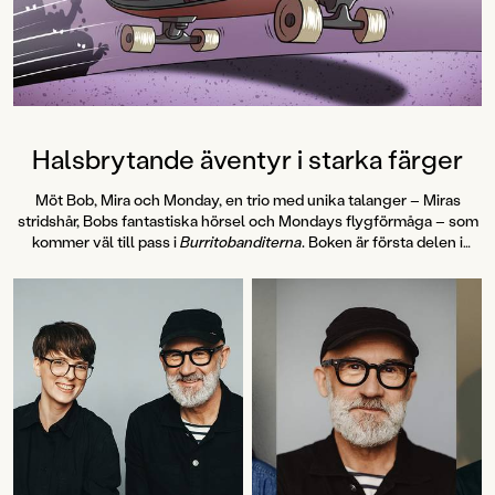
Halsbrytande äventyr i starka färger
Möt Bob, Mira och Monday, en trio med unika talanger – Miras
stridshår, Bobs fantastiska hörsel och Mondays flygförmåga – som
kommer väl till pass i
Burritobanditerna
. Boken är första delen i
Pozzis Pizza Express, en helt ny serie för lågstadieläsarna av Petrus
Dahlin och Mattias Andersson.