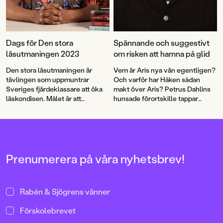
Dags för Den stora
Spännande och suggestivt
läsutmaningen 2023
om risken att hamna på glid
Den stora läsutmaningen är
Vem är Aris nya vän egentligen?
tävlingen som uppmuntrar
Och varför har Håken sådan
Sveriges fjärdeklassare att öka
makt över Aris? Petrus Dahlins
läskondisen. Målet är att
hunsade förortskille tappar
engagera minst lika många som
fotfästet i en berättelse med
förra året när 30 000 tioåringar
många lager, suggestivt
läste i snitt 20 minuter varje dag.
tuschillustrerad av Peter
Världens bästa klassresa till
Bergting.
Astrid Lindgrens Vimmerby står
på spel och det bjuds på ett
Prenumerera på våra nyhetsbrev!
peppande program hela
höstterminen. Nu öppnar
anmälan till Den stora
Rabén & Sjögrens vänner
läsutmaningen 2023!
Förskolebrevet