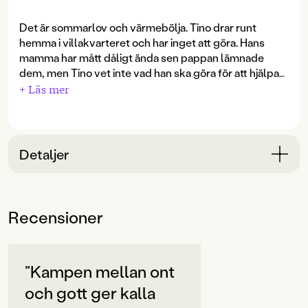
Det är sommarlov och värmebölja. Tino drar runt
hemma i villakvarteret och har inget att göra. Hans
mamma har mått dåligt ända sen pappan lämnade
dem, men Tino vet inte vad han ska göra för att hjälpa
henne.
+ Läs mer
En dag dyker Akki upp. Hon är lika gammal som Tino,
men väldigt annorlunda. Hon klär sig konstigt och
pratar gammalmodigt. Kanske håller hon på med
Detaljer
rollspel? Men det är något annat också, något nästan ...
övernaturligt. När Tinos mamma plötsligt försvinner
Bokinformation
erbjuder Akki sin hjälp, men kan han verkligen lita på
ÅLDERSGRUPP
henne? Är hon vän eller fiende?
Recensioner
9-12
Spöknät
är en riktig rysare för den modige! Petrus
Dahlin är en mästare på skräck för slukaråldern. Han
ORIGINALSPRÅK
har tidigare skrivit de ruggiga berättelserna
Hjärtlös
Svenska
”Kampen mellan ont
och
Kurragömma
, och han vet hur man ger läsaren
kalla kårar ...
och gott ger kalla
SPRÅK