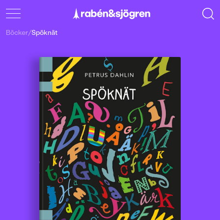
Böcker
/
Spöknät