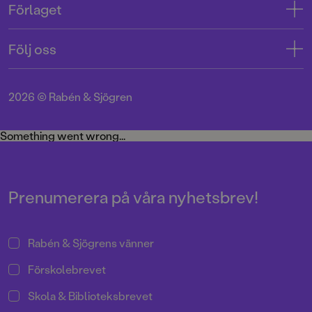
Förlaget
Tryckerigatan 4
Kundservice
Om oss
103 12 Stockholm
Följ oss
Användarvillkor intressenter
Jobba hos oss
Org.nr: 556045-7748
Användarvillkor nyhetsbrev
Facebook
Manus
2026
©
Rabén & Sjögren
Integritetspolicy
Instagram
Medarbetare
Cookie Policy
Twitter
Something went wrong...
Miljö och hållbarhet
Pressrum
Prenumerera på våra nyhetsbrev!
Rabén & Sjögrens vänner
Förskolebrevet
Skola & Biblioteksbrevet