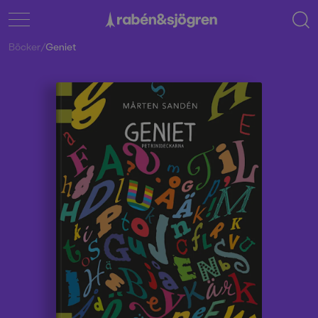
Böcker
/
Geniet