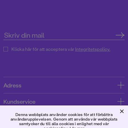
Klicka här för att acceptera vår
Integritetspolicy.
Adress
Adress
Kundservice
08-769 88 00
×
Kontakta oss
Denna webbplats använder cookies för att förbättra
Förlaget
Tryckerigatan 4
användarupplevelsen. Genom att använda vår webbplats
Kundservice
samtycker du till alla cookies i enlighet med vår