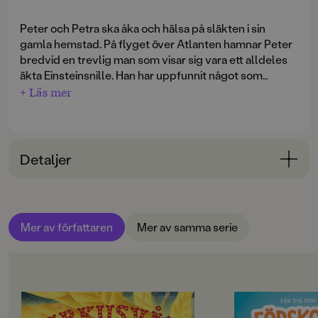
Peter och Petra ska åka och hälsa på släkten i sin
gamla hemstad. På flyget över Atlanten hamnar Peter
bredvid en trevlig man som visar sig vara ett alldeles
äkta Einsteinsnille. Han har uppfunnit något som
många verkar vara ute efter ...
+ Läs mer
Geniet
är den elfte boken om
Petrinideckarna
.
Detaljer
Bokinformation
ÅLDERSGRUPP
Mer av författaren
Mer av samma serie
9-12
ORIGINALSPRÅK
Svenska
OM BOKEN
OM BOKEN
SPRÅK