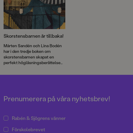
Skorstensbarnen är tillbaka!
Mårten Sandén och Lina Bodén
har i den tredje boken om
skorstensbarnen skapat en
perfekt högläsningsberättelse
för höstmörkret.
Prenumerera på våra nyhetsbrev!
Rabén & Sjögrens vänner
Förskolebrevet