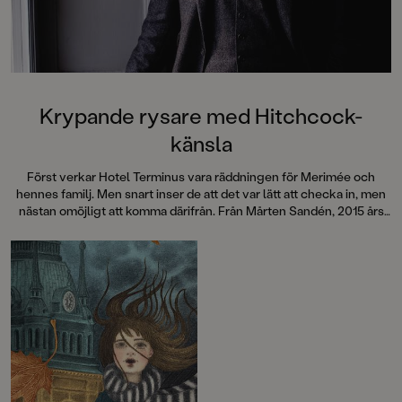
Krypande rysare med Hitchcock-
känsla
Först verkar Hotel Terminus vara räddningen för Merimée och
hennes familj. Men snart inser de att det var lätt att checka in, men
nästan omöjligt att komma därifrån. Från Mårten Sandén, 2015 års
Astrid Lindgren-pristagare, kommer en berättelse med krypande
stämning som garanterat ger rysningar längs ryggraden.