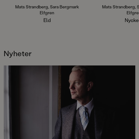
Nyckeln) har trollbundit läsare
sedan starten och hittar ständigt
Mats Strandberg, Sara Bergmark
Mats Strandberg, 
nya fans. Sammanlagt har böckerna
Elfgren
Elfgr
sålt i en miljon exemplar världen
Eld
Nycke
över.
Nyheter