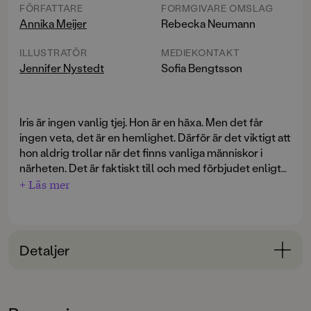
FÖRFATTARE
FORMGIVARE OMSLAG
Annika Meijer
Rebecka Neumann
ILLUSTRATÖR
MEDIEKONTAKT
Jennifer Nystedt
Sofia Bengtsson
Iris är ingen vanlig tjej. Hon är en häxa. Men det får
ingen veta, det är en hemlighet. Därför är det viktigt att
hon aldrig trollar när det finns vanliga människor i
närheten. Det är faktiskt till och med förbjudet enligt
häxlagen. Och tur är väl det, för Iris har inte riktigt fått
+ Läs mer
kläm på det där med trollformler ännu, och det blir
oftast inte riktigt som hon tänkt sig. Men vad gör man
när när skolans coolaste och taskigaste tjej bara retas
hela tiden och det liksom bara råkar hoppa ut en
Detaljer
förvandlingsformel? Jo, man måste skynda sig att få i
henne ett trolla-tillbaka-piller. Fort, innan svansen
Bokinformation
börjar växa ut
ÅLDERSGRUPP