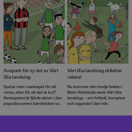
fredagsmys i Emma Bouvins
barnboksdebut. Dessutom får vi
möta ett nutida magiskt
Stockholm där nordiska väsen
lever dolda bland människorna i
första delen i Gustav Tegbys
trilogi Bortbytingar. Och mycket,
mycket mer! Välkommen till en
fullmatad bokmånad!
Avspark för ny del av Vårt
Vårt lilla landslag dribblar
lilla landslag
vidare!
Spelar man i seriespel för att
Nu kommer den tredje boken i
vinna, eller för att det är kul?
Mats Wänblads serie Vårt lilla
Seriespelet är fjärde delen i den
landslag – om fotboll, kompisar
populära serien barnböcker som
och laganda! I den här
tagits fram i samarbete med
berättelsen uppstår frågan om
Svenska Fotbollförbundet.
det är så kul att storsatsa –
egentligen?