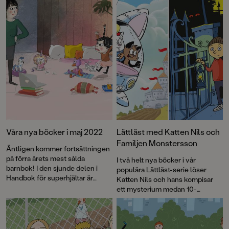
Våra nya böcker i maj 2022
Lättläst med Katten Nils och
Familjen Monstersson
Äntligen kommer fortsättningen
på förra årets mest sålda
I två helt nya böcker i vår
barnbok! I den sjunde delen i
populära Lättläst-serie löser
Handbok för superhjältar är
Katten Nils och hans kompisar
något riktigt skumt på gång i
ett mysterium medan 10-
Rosenhill. Häng med Pappa
årsjubilerande Familjen
Kapsyl, känd från YouTube, när
Monstersson skapar en
han försöker springa ifrån en
skrämmande bra djurpark!
hungrig T-rex och fira