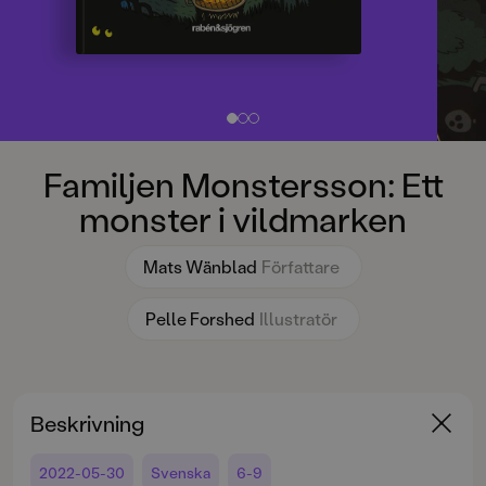
Familjen Monstersson: Ett
monster i vildmarken
Mats Wänblad
Författare
Pelle Forshed
Illustratör
Beskrivning
2022-05-30
Svenska
6-9