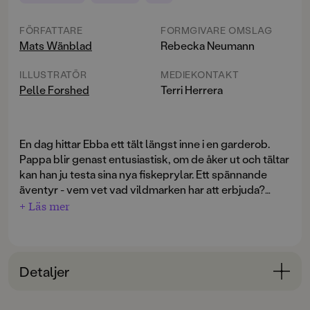
FÖRFATTARE
FORMGIVARE OMSLAG
Mats Wänblad
Rebecka Neumann
ILLUSTRATÖR
MEDIEKONTAKT
Pelle Forshed
Terri Herrera
En dag hittar Ebba ett tält längst inne i en garderob.
Pappa blir genast entusiastisk, om de åker ut och tältar
kan han ju testa sina nya fiskeprylar. Ett spännande
äventyr - vem vet vad vildmarken har att erbjuda?
Boris ska självklart också följa med, så att Ebba har
+ Läs mer
något att göra när pappa fiskar. Och nog får Ebba och
Boris att göra - när de upptäcker vad som verkligen
döljer sig i vildmarken ...
Detaljer
Serien Familjen Monstersson är en modern klassiker i
kategorin lättläst och älskas av såväl läsare och
Bokinformation