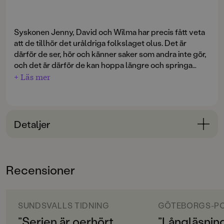
Syskonen Jenny, David och Wilma har precis fått veta
att de tillhör det uråldriga folkslaget olus. Det är
därför de ser, hör och känner saker som andra inte gör,
och det är därför de kan hoppa längre och springa
snabbare än alla andra. I många tusen år har olus levt
+ Läs mer
sida vid sida med människorna och dolt sin rätta
identitet, men nu är deras existens hotad och
hemligheten på väg att avslöjas.
Detaljer
Samtidigt förvärras läget i världen. Vattenbristen är
akut och konflikterna och oroligheterna tilltar.
Bokinformation
Syskonens mamma - som är klimatminister i
ÅLDERSGRUPP
regeringen - har bestämt sig för att kandidera till
Recensioner
unga vuxna
generalsekreterarposten i FN. Men vad kommer att
hända om det avslöjas att hon faktiskt inte är
ORIGINALSPRÅK
människa?
Svenska
SUNDSVALLS TIDNING
GÖTEBORGS-P
I den högteknologiska framtiden står vattenfrågan
”Serien är oerhört
”Långläsning