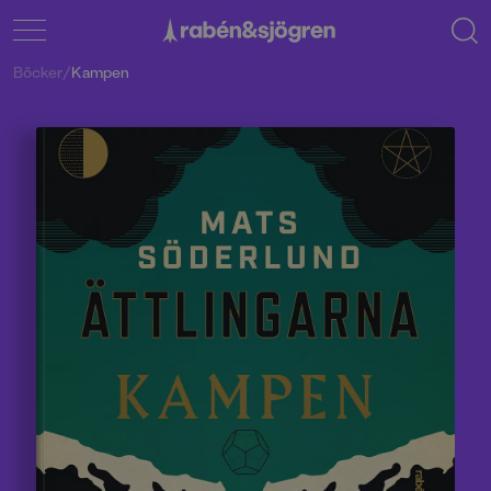
Böcker
/
Kampen