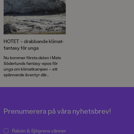
HOTET – drabbande klimat-
fantasy för unga
Nu kommer första delen i Mats
Söderlunds fantasy-epos för
unga om klimatkampen – ett
spännande äventyr där
brinnande aktuella ämnen
blandas med fiction och fantasy
på ett mästerligt vis.
Prenumerera på våra nyhetsbrev!
Rabén & Sjögrens vänner