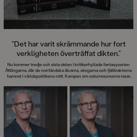
”Det har varit skrämmande hur fort
verkligheten överträffat dikten.”
Nu kommer tredje och sista delen i kritikerhyllade fantasyserien
Ättlingarna, där de norrländska älvarna, skogarna och fjälltrakterna
hamnat i världspolitikens mitt. Kampen om naturresurserna rasar
och mänsklighetens överlevnad står på spel i en värld där nordisk,
samisk och grönländsk mytologi utgör klangbotten.