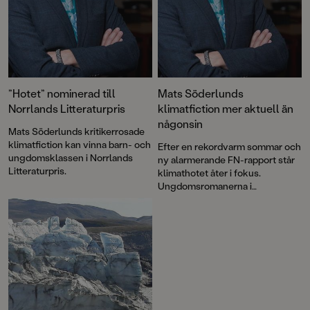
”Hotet” nominerad till
Mats Söderlunds
Norrlands Litteraturpris
klimatfiction mer aktuell än
någonsin
Mats Söderlunds kritikerrosade
klimatfiction kan vinna barn- och
Efter en rekordvarm sommar och
ungdomsklassen i Norrlands
ny alarmerande FN-rapport står
Litteraturpris.
klimathotet åter i fokus.
Ungdomsromanerna i
Ättlingarna-serien är Mats
Söderlunds sätt att skapa
engagemang i frågan. Nu
kommer andra delen i serien.