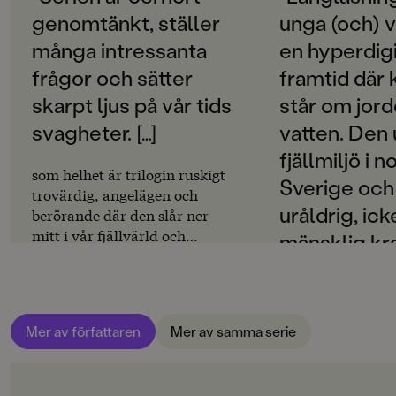
SPRÅK
fortfarande i centrum, och slitningarna inom gruppen
genomtänkt, ställer
unga (och) 
Svenska
olus blir allt tydligare. Vissa vill leva i harmoni med
många intressanta
en hyperdigi
människorna och använda sina resurser för att rädda
SERIE
världen, medan andra vill stiga fram och ta kontrollen,
frågor och sätter
framtid där
Ättlingarna
förinta mänskligheten en gång för alla. Men de har inte
skarpt ljus på vår tids
står om jor
räknat med människornas skräck och avsky för allt
PUBLICERINGSDATUM
som är annorlunda
svagheter. […]
vatten. Den 
2019-04-26
fjällmiljö i n
Kampen
är fortsättningen på den hyllade
Hotet
och
som helhet är trilogin ruskigt
LÄSORDNING
Sverige och
andra boken i
Ättlingarna
-trilogin.
2
trovärdig, angelägen och
uråldrig, ick
berörande där den slår ner
INLÄSARE
mitt i vår fjällvärld och
mänsklig kra
Lo Kauppi
+ Läs mer
nedärvda mytologi; och full av
mitt i handl
intressanta resonemang där
Produktion
centrum.”
det ändå spirar ett hopp."
Susanne Holmlund
Produktdetaljer
Mer av författaren
Mer av samma serie
/Camilla Brudin B
litteraturvetensk
ISBN
9789129713879
Göteborgs univer