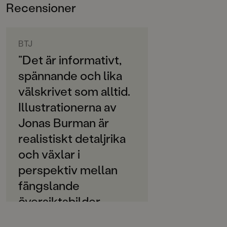
Recensioner
3-6
ORIGINALSPRÅK
Svenska
BTJ
”Det är informativt,
SPRÅK
spännande och lika
Svenska
välskrivet som alltid.
SERIE
Illustrationerna av
Halvan
Jonas Burman är
PUBLICERINGSDATUM
realistiskt detaljrika
2019-10-07
och växlar i
Produktion
perspektiv mellan
MILJÖMÄRKNING
fängslande
Ja
översiktsbilder,
genomskärningar
CE-MÄRKNING
Nej