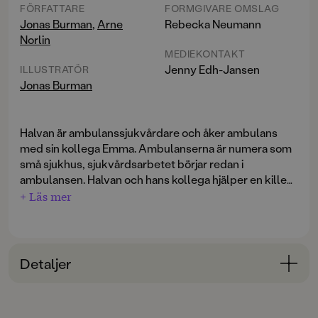
FÖRFATTARE
FORMGIVARE OMSLAG
Jonas Burman
,
Arne
Rebecka Neumann
Norlin
MEDIEKONTAKT
Jenny Edh-Jansen
ILLUSTRATÖR
Jonas Burman
Halvan är ambulanssjukvårdare och åker ambulans
med sin kollega Emma. Ambulanserna är numera som
små sjukhus, sjukvårdsarbetet börjar redan i
ambulansen. Halvan och hans kollega hjälper en kille
som cyklat och skadat sig, och många andra som de
+ Läs mer
får larm om under sitt pass i ambulansen. Lär dig om
när man använder sirenen, blåljuset och om vad en
dirigent är och gör. Följ med på en spännande
arbetsdag i ambulansen.
Detaljer
Bokinformation
ÅLDERSGRUPP