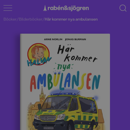
Böcker
/
Bilderböcker
/
Här kommer nya ambulansen