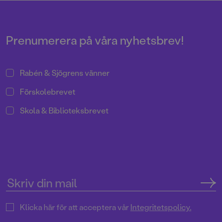
nytt spännande uppdrag.
den gigantiska skördaren och vi
får lära oss mer om en av
Sveriges grundläggande
näringar. Barnböckerna om
Prenumerera på våra nyhetsbrev!
Halvan har sålt i mer än 2 miljoner
exemplar sedan mitten av 90-
talet!
Rabén & Sjögrens vänner
Förskolebrevet
Skola & Biblioteksbrevet
Klicka här för att acceptera vår
Integritetspolicy.