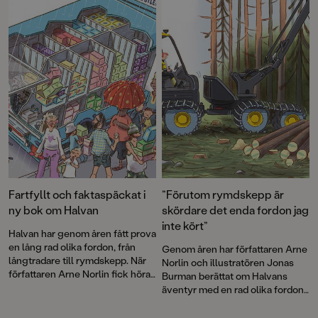
Ett nytt busigt äventyr med
Norlins och Jonas Burmans
Sommarskuggan, grymma
populära barnbokskaraktär
debutromaner, pricksäkra dikter
Halvan prova på
av Lena Sjöberg, kusliga och
brandflygaryrket.
gripande berättelser av Mats
Strandberg och Oskar Kroon.
Och mycket, mycket mer.
Välkommen till en maxad
bokmånad!
Fartfyllt och faktaspäckat i
”Förutom rymdskepp är
ny bok om Halvan
skördare det enda fordon jag
inte kört”
Halvan har genom åren fått prova
en lång rad olika fordon, från
Genom åren har författaren Arne
långtradare till rymdskepp. När
Norlin och illustratören Jonas
författaren Arne Norlin fick höra
Burman berättat om Halvans
talas om att glassbilsmelodin
äventyr med en rad olika fordon.
används i sökandet efter barn
Nu bär det av ut i skogen. Som
som gått vilse fick Halvan ett
skogsmaskinist får Halvan köra