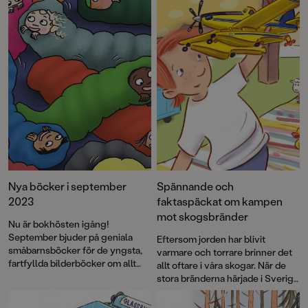
Nya böcker i september
Spännande och
2023
faktaspäckat om kampen
mot skogsbränder
Nu är bokhösten igång!
September bjuder på geniala
Eftersom jorden har blivit
småbarnsböcker för de yngsta,
varmare och torrare brinner det
fartfyllda bilderböcker om allt
allt oftare i våra skogar. När de
från lavakatastrofer och
stora bränderna härjade i Sverige
pyjamaspartyn till försvunna
2018 uppstod idén att skapa en
katter och gosedjursflamingos.
faktabok för barn och låta Arne