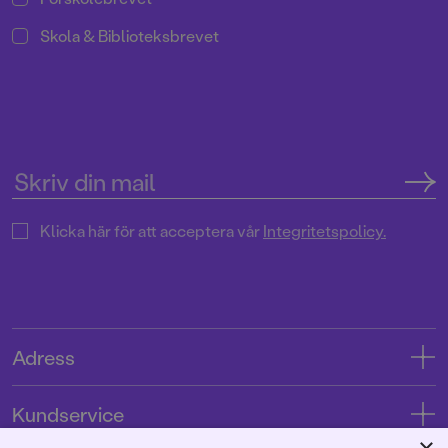
Skola & Biblioteksbrevet
Klicka här för att acceptera vår
Integritetspolicy.
Adress
Adress
Kundservice
08-769 88 00