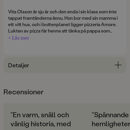
Vita Olsson är sju år och den enda i sin klass som inte
tappat framtänderna ännu. Hon bor med sin mamma i
ett vitt hus, och i bottenplanet ligger pizzeria Amore.
Lukten av pizza får henne att tänka på pappa som
flyttat tillbaka till Italien och gift sig med en ny kvinna.
+ Läs mer
Nu ska de få en bebis, och Vita som vill ha en lillebror
mest i hela världen.
Plötsligt en natt hör hon ylanden nerifrån pizzerian,
Detaljer
och några dagar senare får hon syn på ett glödande
öga i det dunkla trapphuset. Nästa gång det är
Bokinformation
fullmåne är hon övertygad om att det flyttat in en
ÅLDERSGRUPP
varulv där ...
Recensioner
6-9
ORIGINALSPRÅK
Svenska
”En varm, snäll och
”Spännande
vänlig historia, med
hemligheter
SPRÅK