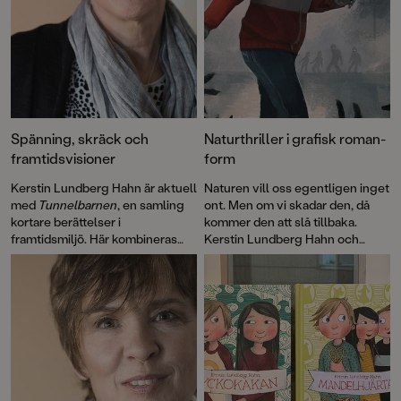
Spänning, skräck och
Naturthriller i grafisk roman-
framtidsvisioner
form
Kerstin Lundberg Hahn är aktuell
Naturen vill oss egentligen inget
med
Tunnelbarnen
, en samling
ont. Men om vi skadar den, då
kortare berättelser i
kommer den att slå tillbaka.
framtidsmiljö. Här kombineras
Kerstin Lundberg Hahn och
nagelbitarspänning med tankar
Elisabeth Widmarks grafiska
om livets små och stora frågor;
roman
Odjuren
är en saga och en
klimatförändringar, klass, natur
thriller, en berättelse om kärlek
på liv och död, vänskap och
och om hämnd, förankrad i
solidaritet, och hur ny teknik
verklighet och fantasi. Det är
påverkar människan.
läskigt, spännande och samtidigt
stämningsfullt.