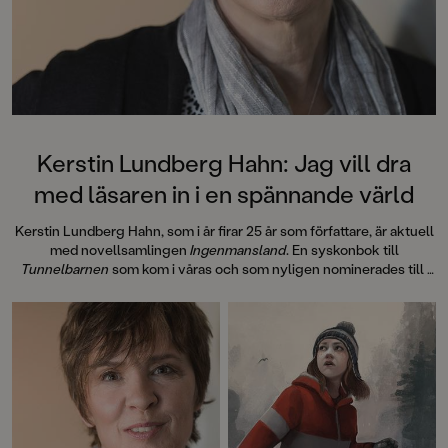
Hallhagen tipsar om 
böcker för barn och 
SvD"Mycket underhå
särskilt att rutscha
Dahlbergs bilder som 
en enda sekund. På 
uppslag finns tusen d
upptäcka. Inte minst 
följa familjens hund
Kerstin Lundberg Hahn: Jag vill dra
sniffande äventyr." -
med läsaren in i en spännande värld
DN"En bok som komm
till skratt hos såväl 
Kerstin Lundberg Hahn, som i år firar 25 år som författare, är aktuell
BTJ.
med novellsamlingen
Ingenmansland
. En syskonbok till
Tunnelbarnen
som kom i våras och som nyligen nominerades till
Barnens romanpris i Karlstad.