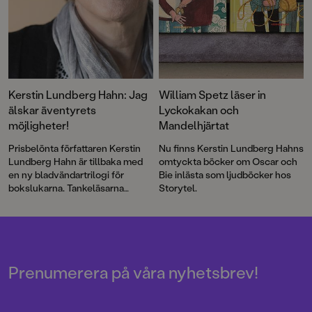
Kerstin Lundberg Hahn: Jag
William Spetz läser in
älskar äventyrets
Lyckokakan och
möjligheter!
Mandelhjärtat
Prisbelönta författaren Kerstin
Nu finns Kerstin Lundberg Hahns
Lundberg Hahn är tillbaka med
omtyckta böcker om Oscar och
en ny bladvändartrilogi för
Bie inlästa som ljudböcker hos
bokslukarna. Tankeläsarna
Storytel.
utspelar sig i ett lätt skruvat
1800-talsgruvsamhälle där
verkligheten har fler
dimensioner än man först anar.
Prenumerera på våra nyhetsbrev!