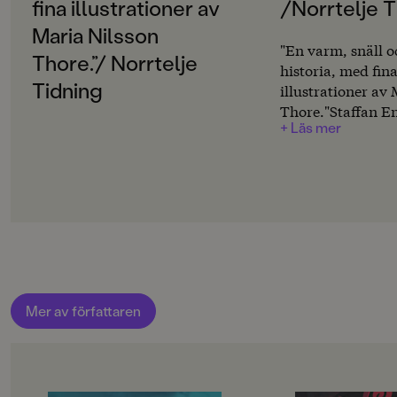
Svenska
fina illustrationer av
/Norrtelje T
Maria Nilsson
PUBLICERINGSDATUM
"En varm, snäll o
2020-04-03
Thore.”/ Norrtelje
historia, med fin
Tidning
illustrationer av
Produktion
Thore."Staffan E
+ Läs mer
Produktdetaljer
ISBN
9789129722895
FORMAT
Kartonnage
,
Mer av författaren