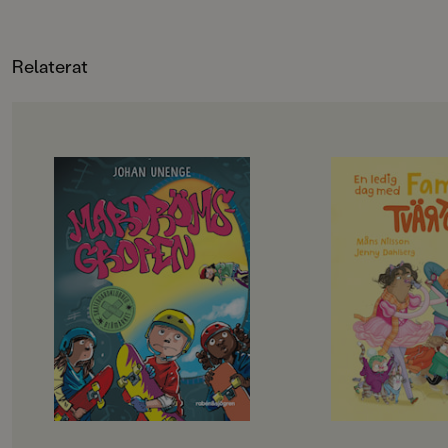
till sig och det finn
att prata om tillsam
nervkittlande och vä
som gestaltas med et
Relaterat
målande språk. Helhe
BTJ
OM BOKEN
OM BOKEN
Rillo och hans kompisar i
Det här är familjen 
Skateboardklubben Blåmärket har
en helt vanlig famil
en plan: att bli stans coolaste
kalsongerna utanpå
skejtare. De har gjort en lista på
precis som alla andra
svåra skejtgrejer som de måste klara
och då ska familjen 
av, målet är att till sist klara av
riktigt roligt, best
Mardrömsgropen, skateparkens
Det blir storstädni
största utmaning. Problemet är
skriker föräldrarna, d
bara att ingen av dem riktigt vågar
badhuset och dino
… Samtidigt dyker en tjej på
Okej, suckar barnen,
sparkcykel upp i kvarteret. Hon
måste föräldrarna få
plaskar genom vattenpölar, skrattar
jacka, och det tar en 
högt och verkar ha hur roligt som
badhuset måste man 
helst. Måste hon ha så himla kul
man inte ramlar och 