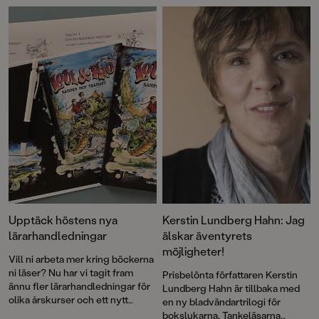
nagelbitarspänning med tankar
Elisabeth Widmarks grafiska
om livets små och stora frågor;
roman
Odjuren
är en saga och en
klimatförändringar, klass, natur
thriller, en berättelse om kärlek
på liv och död, vänskap och
och om hämnd, förankrad i
solidaritet, och hur ny teknik
verklighet och fantasi. Det är
påverkar människan.
läskigt, spännande och samtidigt
stämningsfullt.
Upptäck höstens nya
Kerstin Lundberg Hahn: Jag
lärarhandledningar
älskar äventyrets
möjligheter!
Vill ni arbeta mer kring böckerna
ni läser? Nu har vi tagit fram
Prisbelönta författaren Kerstin
ännu fler lärarhandledningar för
Lundberg Hahn är tillbaka med
olika årskurser och ett nytt
en ny bladvändartrilogi för
fördjupningsmaterial som passar
bokslukarna. Tankeläsarna