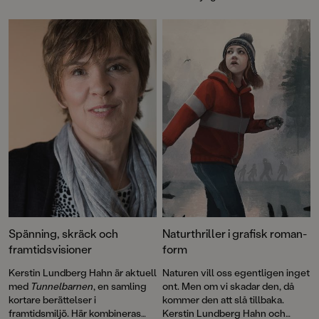
Barnens romanpris i Karlstad.
Spänning, skräck och
Naturthriller i grafisk roman-
framtidsvisioner
form
Kerstin Lundberg Hahn är aktuell
Naturen vill oss egentligen inget
med
Tunnelbarnen
, en samling
ont. Men om vi skadar den, då
kortare berättelser i
kommer den att slå tillbaka.
framtidsmiljö. Här kombineras
Kerstin Lundberg Hahn och