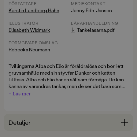
FÖRFATTARE
MEDIEKONTAKT
Kerstin Lundberg Hahn
Jenny Edh-Jansen
ILLUSTRATÖR
LÄRARHANDLEDNING
Elisabeth Widmark
Tankelasarna.pdf
FORMGIVARE OMSLAG
Rebecka Neumann
Tvillingarna Alba och Elio är föräldralösa och bor i ett
gruvsamhälle med sin styvfar Dunker och katten
Lilltass. Alba och Elio har en sällsam förmåga. De kan
känna av varandras tankar, men de ser det bara som en
lek. Ända till dagen de fyller tretton och Alba råkar
+ Läs mer
höra Dunker säga att han vill göra sig av med
"missfostret", som han kallar Elio. Elio är född med
korta armar och ben och tar sig fram i en liten vagn.
Detaljer
Samma dag kommer det ett brev adresserat till deras
döda mamma. Men Dunker verkar ljuga om innehållet,
Bokinformation