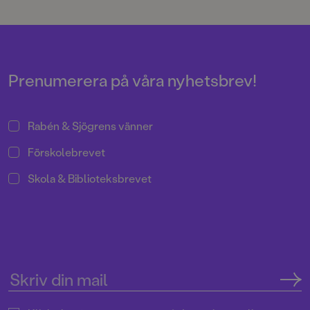
på förskolan.
utspelar sig i ett lätt skruvat
1800-talsgruvsamhälle där
verkligheten har fler
dimensioner än man först anar.
Prenumerera på våra nyhetsbrev!
Rabén & Sjögrens vänner
Förskolebrevet
Skola & Biblioteksbrevet