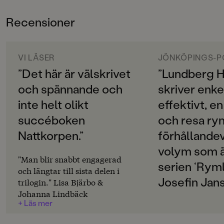
och när han stänger in Alba och Elio inser de att de
ÅLDERSGRUPP
måste lämna honom och fly. Kanske till cirkusen som
Recensioner
9-12
nyss passerat trakten och lockat med trollkonster,
skratt och värme. Men hur ska flykten gå till?
ORIGINALSPRÅK
Svenska
VI LÄSER
JÖNKÖPINGS-P
Tankeläsarna
är den första boken i trilogin Rymlingarna
- ett äventyr där verkligheten har fler dimensioner än
”Det här är välskrivet
”Lundberg 
SPRÅK
man först anar.
och spännande och
skriver enke
Svenska
inte helt olikt
effektivt, en
SERIE
succéboken
och resa rym
Rymlingarna
Nattkorpen.”
förhållandev
PUBLICERINGSDATUM
volym som är
2021-09-24
"Man blir snabbt engagerad
serien ‘Ryml
och längtar till sista delen i
LÄSORDNING
Josefin Jan
trilogin." Lisa Bjärbo &
1
Johanna Lindbäck
+ Läs mer
Produktion