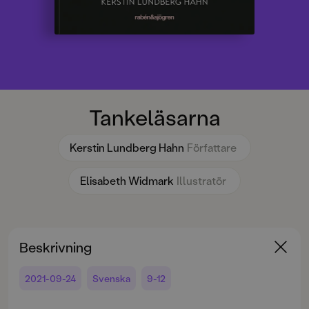
Tankeläsarna
Kerstin Lundberg Hahn
Författare
Elisabeth Widmark
Illustratör
Beskrivning
2021-09-24
Svenska
9-12