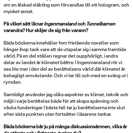
om en älskad släkting som förvandlas till ett hologram, och
mycket annat.
På vilket sätt liknar
Ingenmansland
och
Tunnelbarnen
varandra? Hur skiljer de sig från varann?
Båda böckerna innehåller fem fristående noveller som
hänger ihop tack vare att de utspelar sig i samma framtida
värld. På en del ställen regnar det oupphörligt, i andra
delar av landet är klimatet bättre. I Ingenmansland rör vi
oss lite mer i den del av berättelsens värld där klimatet är
behagligt omväxlande. Och vi tar till och med en sväng ut i
rymden.
Samtidigt använder jag olika aspekter av klimat, teknik och
miljö i varje berättelse både för att skapa spänning och
väcka funderingar. I bästa fall tar ju berättelserna inte slut
efter sista punkten utan fortsätter i läsarens tankar.
Båda böckerna bär ju på många diskussionsämnen, vilka är
de största och viktigaste, tycker du?