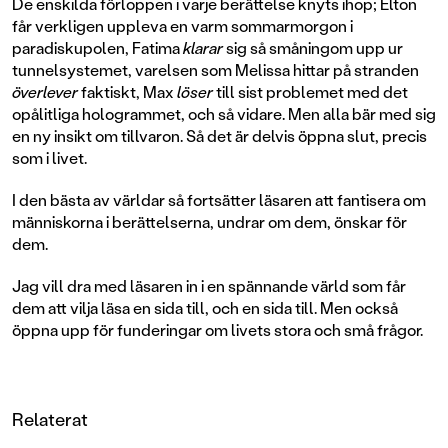
De enskilda förloppen i varje berättelse knyts ihop; Elton
får verkligen uppleva en varm sommarmorgon i
paradiskupolen, Fatima
klarar
sig så småningom upp ur
tunnelsystemet, varelsen som Melissa hittar på stranden
överlever
faktiskt, Max
löser
till sist problemet med det
opålitliga hologrammet, och så vidare. Men alla bär med sig
en ny insikt om tillvaron. Så det är delvis öppna slut, precis
som i livet.
I den bästa av världar så fortsätter läsaren att fantisera om
människorna i berättelserna, undrar om dem, önskar för
dem.
Jag vill dra med läsaren in i en spännande värld som får
dem att vilja läsa en sida till, och en sida till. Men också
öppna upp för funderingar om livets stora och små frågor.
Relaterat