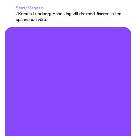
Start
/
Magasin
/
Kerstin Lundberg Hahn: Jag vill dra med läsaren in i en
spännande värld