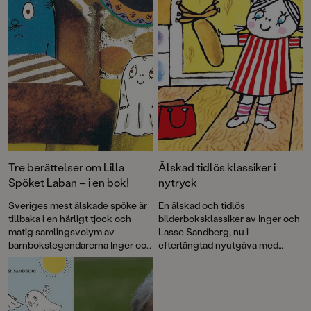
Tre berättelser om Lilla
Älskad tidlös klassiker i
Spöket Laban – i en bok!
nytryck
Sveriges mest älskade spöke är
En älskad och tidlös
tillbaka i en härligt tjock och
bilderboksklassiker av Inger och
matig samlingsvolym av
Lasse Sandberg, nu i
barnbokslegendarerna Inger och
efterlängtad nyutgåva med
Lasse Sandberg. Alldeles lagom
restaurerade bilder. Lilla Anna
läskig för små spökfantaster.
tillhör en av våra allra mest
kända barnbokskaraktärer och
här får vi följa med henne och
Långa Farbrorn ut på havet.