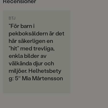
Recensioner
0-3
ORIGINALSPRÅK
Svenska
BTJ
”För barn i
SPRÅK
pekboksåldern är det
Svenska
här säkerligen en
PUBLICERINGSDATUM
”hit” med trevliga,
2021-06-18
enkla bilder av
Produktion
välkända djur och
PAPPER
miljöer. Helhetsbety
Arktika
g: 5″ Mia Mårtensson
MILJÖMÄRKNING
Ja
CE-MÄRKNING
Ja