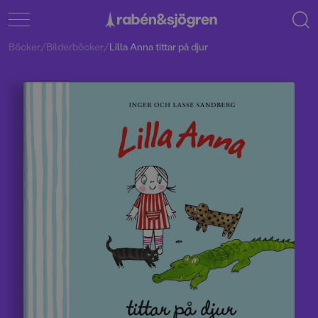
Böcker
/
Bilderböcker
/
Lilla Anna tittar på djur