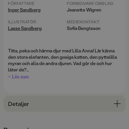
FÖRFATTARE
FORMGIVARE OMSLAG
Inger Sandberg
Jeanette Wigren
ILLUSTRATÖR
MEDIEKONTAKT
Lasse Sandberg
Sofia Bengtsson
Titta, peka och härma djur med Lilla Anna! Lär känna
den stora elefanten, den gosiga katten, den pyttelilla
myran och alla de andra djuren. Vad gör de och hur
låter de?
+ Läs mer
En pekbok med klara färger och tydliga bilder där de
allra minsta får möta Lilla Anna för första gången och
lära sig att känna igen vanliga djur på samma gång.
Med tåliga pärmar som passar små händer. En perfekt
Detaljer
bok för en mysig stund i soffan tillsammans!
Bokinformation
ÅLDERSGRUPP