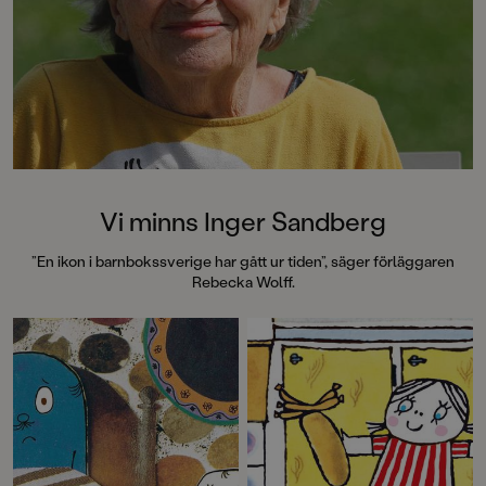
denna galet kaosiga
medryckande bilderb
Hallhagen tipsar om 
böcker för barn och 
SvD"Mycket underhå
särskilt att rutscha
Dahlbergs bilder som 
en enda sekund. På 
uppslag finns tusen d
upptäcka. Inte minst 
följa familjens hund
Vi minns Inger Sandberg
sniffande äventyr." -
DN"En bok som komm
”En ikon i barnbokssverige har gått ur tiden”, säger förläggaren
till skratt hos såväl 
Rebecka Wolff.
BTJ.