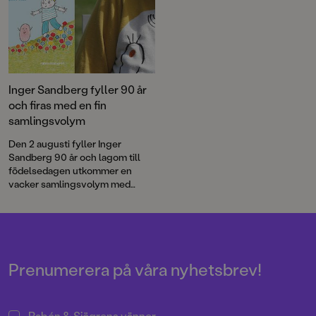
Inger Sandberg fyller 90 år
och firas med en fin
samlingsvolym
Den 2 augusti fyller Inger
Sandberg 90 år och lagom till
födelsedagen utkommer en
vacker samlingsvolym med
utvalda favoriter ur Inger och
Lasse Sandbergs stora
sagoskatt.
Prenumerera på våra nyhetsbrev!
Rabén & Sjögrens vänner