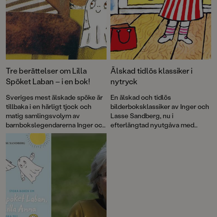
Tre berättelser om Lilla
Älskad tidlös klassiker i
Spöket Laban – i en bok!
nytryck
Sveriges mest älskade spöke är
En älskad och tidlös
tillbaka i en härligt tjock och
bilderboksklassiker av Inger och
matig samlingsvolym av
Lasse Sandberg, nu i
barnbokslegendarerna Inger och
efterlängtad nyutgåva med
Lasse Sandberg. Alldeles lagom
restaurerade bilder. Lilla Anna
läskig för små spökfantaster.
tillhör en av våra allra mest
kända barnbokskaraktärer och
här får vi följa med henne och
Långa Farbrorn ut på havet.