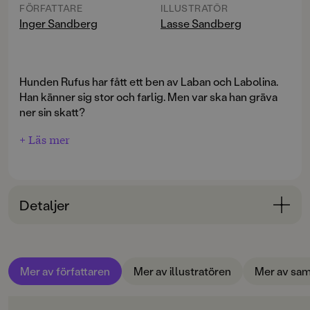
FÖRFATTARE
ILLUSTRATÖR
Inger Sandberg
Lasse Sandberg
Hunden Rufus har fått ett ben av Laban och Labolina.
Han känner sig stor och farlig. Men var ska han gräva
ner sin skatt?
+ Läs mer
Detaljer
Bokinformation
ÅLDERSGRUPP
Mer av författaren
Mer av illustratören
Mer av sam
6-9
ORIGINALSPRÅK