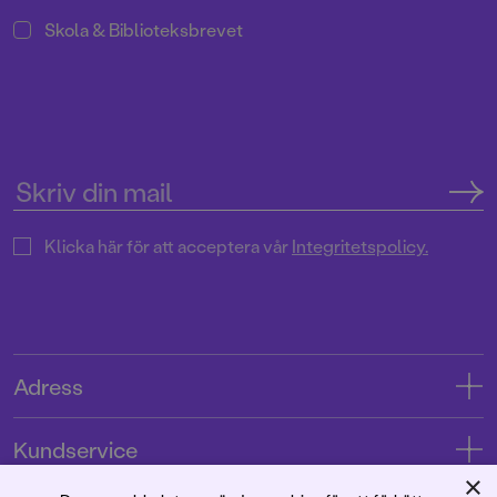
Skola & Biblioteksbrevet
Klicka här för att acceptera vår
Integritetspolicy.
Adress
Adress
Kundservice
08-769 88 00
×
Kontakta oss