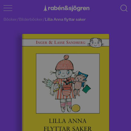
Böcker
/
Bilderböcker
/
Lilla Anna flyttar saker