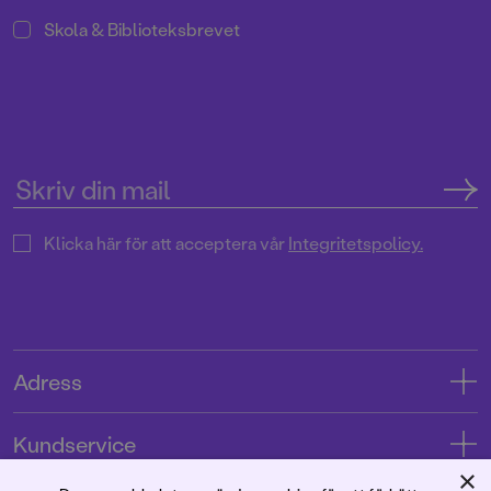
Skola & Biblioteksbrevet
Klicka här för att acceptera vår
Integritetspolicy.
Adress
Adress
Kundservice
08-769 88 00
×
Kontakta oss