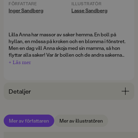
FÖRFATTARE
ILLUSTRATÖR
Inger Sandberg
Lasse Sandberg
Lilla Anna har massor av saker hemma. En boll på
hyllan, en mössa på kroken och en blomma i fönstret.
Men en dag vill Anna skoja med sin mamma, så hon
flyttar alla saker! Var är bollen och de andra sakerna
nu?
+ Läs mer
Detaljer
Bokinformation
ÅLDERSGRUPP
Mer av författaren
Mer av illustratören
0-3
ORIGINALSPRÅK