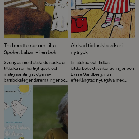
Tre berättelser om Lilla
Älskad tidlös klassiker i
Spöket Laban – i en bok!
nytryck
Sveriges mest älskade spöke är
En älskad och tidlös
tillbaka i en härligt tjock och
bilderboksklassiker av Inger och
matig samlingsvolym av
Lasse Sandberg, nu i
barnbokslegendarerna Inger och
efterlängtad nyutgåva med
Lasse Sandberg. Alldeles lagom
restaurerade bilder. Lilla Anna
läskig för små spökfantaster.
tillhör en av våra allra mest
kända barnbokskaraktärer och
här får vi följa med henne och
Långa Farbrorn ut på havet.