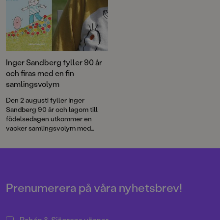
Inger Sandberg fyller 90 år
och firas med en fin
samlingsvolym
Den 2 augusti fyller Inger
Sandberg 90 år och lagom till
födelsedagen utkommer en
vacker samlingsvolym med
utvalda favoriter ur Inger och
Lasse Sandbergs stora
sagoskatt.
Prenumerera på våra nyhetsbrev!
Rabén & Sjögrens vänner