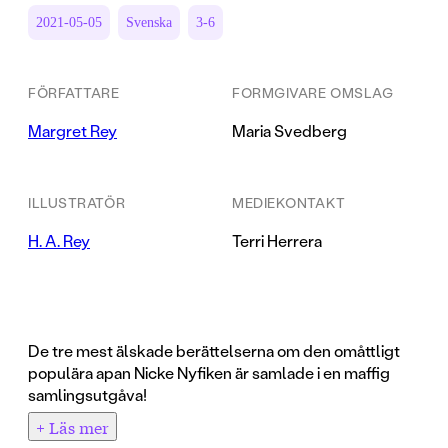
2021-05-05
Svenska
3-6
FÖRFATTARE
FORMGIVARE OMSLAG
Margret Rey
Maria Svedberg
ILLUSTRATÖR
MEDIEKONTAKT
H. A. Rey
Terri Herrera
De tre mest älskade berättelserna om den omåttligt
populära apan Nicke Nyfiken är samlade i en maffig
samlingsutgåva!
+ Läs mer
Om
Nicke Nyfiken får ett jobb
: