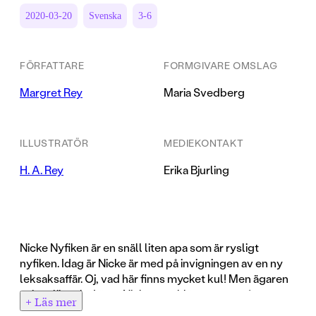
2020-03-20
Svenska
3-6
FÖRFATTARE
FORMGIVARE OMSLAG
Margret Rey
Maria Svedberg
ILLUSTRATÖR
MEDIEKONTAKT
H. A. Rey
Erika Bjurling
Nicke Nyfiken är en snäll liten apa som är rysligt
nyfiken. Idag är Nicke är med på invigningen av en ny
leksaksaffär. Oj, vad här finns mycket kul! Men ägaren
är inte lika glad över Nicke som klättrar runt på
+ Läs mer
hyllorna och hittar på bus. Han svingar sig i lampan och