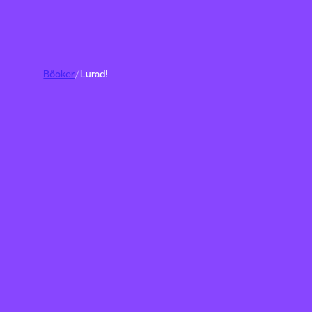
Böcker
/
Lurad!