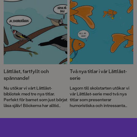
nybörjarläsarna. Och så får vi
äntligen reda på hur det går för
Vilma i tredje och sista delen i
Augustin Erbas spänningstrilogi!
Lättläst, fartfyllt och
Två nya titlar i vår Lättläst-
spännande!
serie
Nu utökar vi vårt Lättläst-
Lagom till skolstarten utökar vi
bibliotek med tre nya titlar.
vår Lättläst-serie med två nya
Perfekt för barnet som just börjat
titlar som presenterar
läsa själv! Böckerna har alltid
humoristiska och intressanta
både läsvänliga gemener samt
djurfakta och ett nytt mysterium
pratbubblor med versal text.
för skoldeckarna Max och
Penny!