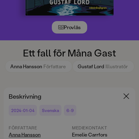
Provläs
Ett fall för Måna Gast
Anna Hansson
Författare
Gustaf Lord
Illustratör
Beskrivning
2024-01-04
Svenska
6-9
FÖRFATTARE
MEDIEKONTAKT
Anna Hansson
Emelie Carrfors