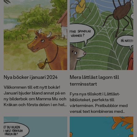
Nya böcker i januari 2024
Mera lättläst lagom till
terminsstart
Välkommen till ett nytt bokår!
Januari bjuder bland annat på en
Fyra nya tillskott i Lättläst-
ny bilderbok om Mamma Mu och
biblioteket, perfekta till
Kråkan och första delen i en helt
vårterminen. Pratbubblor med
ny serie om Röda Masken och de
versal text kombineras med
andra superhjältarna i Rosenhill.
läsvänliga gemener i brödtexten.
Dessutom får vi möta Måna Gast,
Det klockrena sättet att öva
ett litet spöke med talang för att
läsning!
lösa brott, i en ny bokserie för