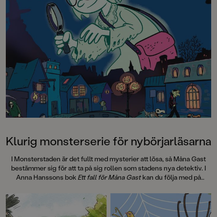
stämningen så att hå
armarna.”
Metro”Det här är rik
Barn&ungdomsboks
Klurig monsterserie för nybörjarläsarna
I Monsterstaden är det fullt med mysterier att lösa, så Måna Gast
bestämmer sig för att ta på sig rollen som stadens nya detektiv. I
Anna Hanssons bok
Ett fall för Måna Gast
kan du följa med på
monsteräventyr och möta alla möjliga sorters väsen på vägen. Det
här är den första boken i serien Mysterier i Monsterstaden, med
illustrationer av Gustaf Lord.