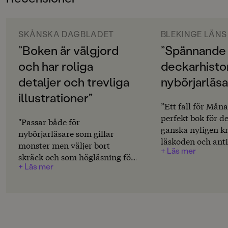
6-9
monsterhumor. För de detaljrika och finurliga bilderna
tjäna egna pengar! Och tillsammans med sin
står illustratören Gustaf Lord.
varulvsvän Varg tar hon sig an sitt allra första kluriga
ORIGINALSPRÅK
fall.
Svenska
SKÅNSKA DAGBLADET
BLEKINGE LÄNS
”Boken är välgjord
”Spännande
SPRÅK
och har roliga
deckarhistor
Svenska
detaljer och trevliga
nybörjarläsa
SERIE
illustrationer”
Mysterier i Monsterstaden
”Ett fall för Måna
perfekt bok för d
PUBLICERINGSDATUM
"Passar både för
ganska nyligen k
2024-01-04
nybörjarläsare som gillar
läskoden och anti
monster men väljer bort
+ Läs mer
själv eller kombi
LÄSORDNING
skräck och som högläsning för
1
bli läst för. Lago
+ Läs mer
lite yngre barn."
kapitel, spännan
Produktion
och finurliga illu
att man längtar til
Produktdetaljer
serien. För inget s
klassisk deckarhis
ISBN