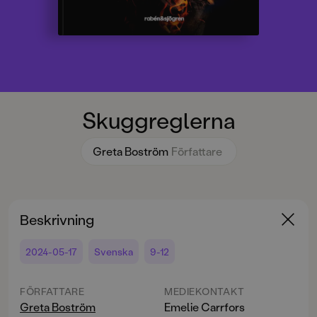
Skuggreglerna
Greta Boström
Författare
Beskrivning
2024-05-17
Svenska
9-12
FÖRFATTARE
MEDIEKONTAKT
Greta Boström
Emelie Carrfors