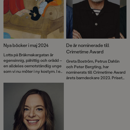
Nya böcker i maj 2024
De är nominerade till
Crimetime Award
Lotta på Bråkmakargatan är
egensinnig, påhittig och orädd –
Greta Boström, Petrus Dahlin
en alldeles oemotståndlig unge
och Peter Bergting, har
som vi nu möter i ny kostym. I en
nominerats till Crimetime Award
helt ny bokserie av Martin
årets barndeckare 2023. Priset
Olczak förenas klassens emotjej
delas ut till en
och poppiskille i kampen mot
barnboksförfattare som skriver
blodtörstiga odjur. Vi återvänder
deckare eller spänning för barn
till Rosenhill och träffar Röda
6–12 år. Nu kan du vara med och
Masken, Vildbiet och de andra
rösta!
superhjältarna i den nya
bokserien Äventyr för
Superhjältar. I nya faktaböcker
får vi lära oss om både mens och