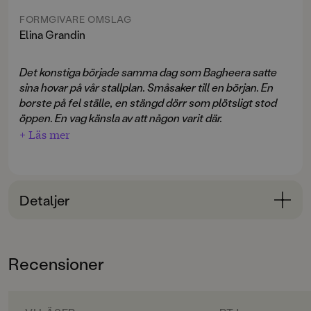
FORMGIVARE OMSLAG
Elina Grandin
Det konstiga började samma dag som Bagheera satte
sina hovar på vår stallplan. Småsaker till en början. En
borste på fel ställe, en stängd dörr som plötsligt stod
öppen. En vag känsla av att någon varit där.
+ Läs mer
Alla tycker att gården där Lo bor ser ut som en
sagovärld. De vackra husen, näckrosdammen, parken
och hagarna. Själv tycker Lo att det enda sagolika med
Detaljer
hennes liv är hingsten Bagheera, Los alldeles egna
guldpanter.
Bokinformation
Men redan samma kväll som han kommer till stallet
börjar märkliga saker hända. Lampor som lyser fast de
ÅLDERSGRUPP
är trasiga och oförklarliga fotspår i snön. Är det någon
Recensioner
9-12
där? Eller något?
ORIGINALSPRÅK
En som inte är lika glad för Bagheera är storasyster