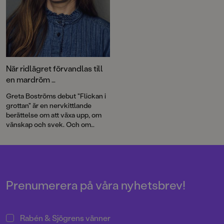
om Stormaktstiden. Och så får vi
reda på vad äppelkänslan är i en
ny bilderbok av systrarna
AdBåge. Välkommen till en
fullmatad bokmånad!
När ridlägret förvandlas till
en mardröm …
Greta Boströms debut "Flickan i
grottan" är en nervkittlande
berättelse om att växa upp, om
vänskap och svek. Och om
monstret som lurar i känslan av
att inte duga.
Prenumerera på våra nyhetsbrev!
Rabén & Sjögrens vänner