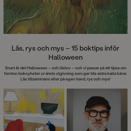
Radio och Dagens N
numera förlagschef 
på Piratförlaget.
I Himmelsbarnet ha
inspirerats av sin eg
historia under andra
Läs, rys och mys – 15 boktips inför
Halloween
Snart är det Halloween – och läslov – och vi passar på att tipsa om
femton boknyheter ur årets utgivning som ger lite extra kalla kårar.
Läs tillsammans eller på egen hand, rys och mys!