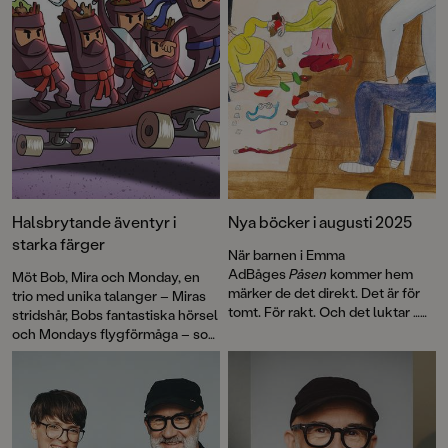
Halsbrytande äventyr i
Nya böcker i augusti 2025
starka färger
När barnen i Emma
AdBåges
Påsen
kommer hem
Möt Bob, Mira och Monday, en
märker de det direkt. Det är för
trio med unika talanger – Miras
tomt. För rakt. Och det luktar …
stridshår, Bobs fantastiska hörsel
städat. Föräldrarna påstår att de
och Mondays flygförmåga – som
bara har dammat och plockat lite,
kommer väl till pass i
men i hallen står en svart påse,
Burritobanditerna
. Boken är
fylld med allt möjligt ”oviktigt”
första delen i Pozzis Pizza
och ”trasigt”. Omedelbart inleds
Express, en helt ny serie för
en räddningsaktion. Välkommen
lågstadieläsarna av Petrus
till en maxad bokmånad som
Dahlin och Mattias Andersson.