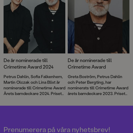
bjuder på flera kära återseenden
och helt nya bokserier!
De är nominerade till
De är nominerade till
Crimetime Award 2024
Crimetime Award
Petrus Dahlin, Sofia Falkenhem,
Greta Boström, Petrus Dahlin
Martin Olczak och Lina Blixt är
och Peter Bergting, har
nominerade till Crimetime Award
nominerats till Crimetime Award
Årets barndeckare 2024. Priset
årets barndeckare 2023. Priset
delas ut till en
delas ut till en
barnboksförfattare som skriver
barnboksförfattare som skriver
deckare eller spänning för barn
deckare eller spänning för barn
6–12 år. Nu kan du vara med och
6–12 år. Nu kan du vara med och
rösta!
rösta!
Prenumerera på våra nyhetsbrev!