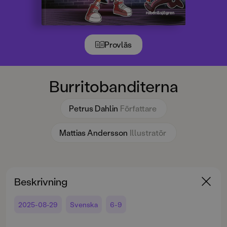
Provläs
Burritobanditerna
Petrus Dahlin
Författare
Mattias Andersson
Illustratör
Beskrivning
2025-08-29
Svenska
6-9