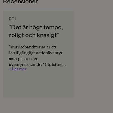
Recensioner
6-9
ORIGINALSPRÅK
Svenska
BTJ
”Det är högt tempo,
SPRÅK
roligt och knasigt”
Svenska
SERIE
"Burritobanditerna är ett
Pozzis Pizza Express
lättillgängligt actionäventyr
som passar den
PUBLICERINGSDATUM
äventyrssökande." Christine
2025-08-29
+ Läs mer
Lundgren
LÄSORDNING
1
Produktion
Produktdetaljer