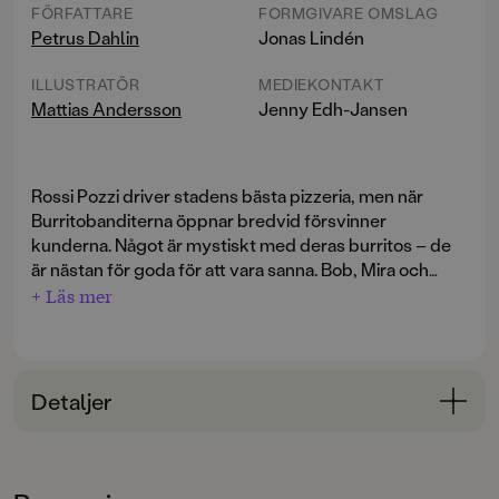
FÖRFATTARE
FORMGIVARE OMSLAG
Petrus Dahlin
Jonas Lindén
ILLUSTRATÖR
MEDIEKONTAKT
Mattias Andersson
Jenny Edh-Jansen
Rossi Pozzi driver stadens bästa pizzeria, men när
Burritobanditerna öppnar bredvid försvinner
kunderna. Något är mystiskt med deras burritos – de
är nästan för goda för att vara sanna. Bob, Mira och
Monday, som kör ut Pozzis pizzor när de inte går i
+ Läs mer
Med hjälp av sina unika talanger – Miras stridshår, Bobs
skolan, bestämmer sig för att undersöka om det
fantastiska hörsel och Mondays flygförmåga – tar de
stämmer. Deras äventyr leder dem till en hemlig
sig an utmaningen. Men det krävs också mod och en
fabrik, där de möter något helt oväntat: ninjaburritos
oväntad hjälte i form av Rossis hund, Fungi, för att
med svärd och en gigantisk burritoboss!
Detaljer
rädda både pizzerian och staden.
Bokinformation
Ett halsbrytande, fartfyllt äventyr med
fyrfärgsillustrationer av Mattias Andersson.
ÅLDERSGRUPP