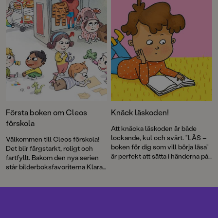
episkt piratäventyr. Liselotte Roll
det mod som krävs för att älska
berättar om några av våra mest
något som kan försvinna.
fantastiska hjältehundar och
Steve Nyberg förklarar allt vi
behöver veta om hur går det till
när vi röstar. Och så är Algot
Algotsson – strularnas
strulpelle, klumpighetens
klumpeduns, medelmåttornas
medelmåtta – tillbaka.
Första boken om Cleos
Knäck läskoden!
förskola
Att knäcka läskoden är både
lockande, kul och svårt. ”LÄS –
Välkommen till Cleos förskola!
boken för dig som vill börja läsa”
Det blir färgstarkt, roligt och
är perfekt att sätta i händerna på
fartfyllt. Bakom den nya serien
nybörjarläsare, vare sig de är fyra
står bilderboksfavoriterna Klara
eller åtta år.
Persson och Emma Göthner.