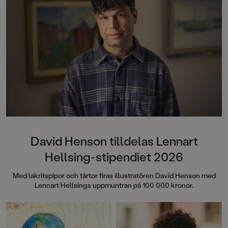
som är perfekta för de lite yngre
läsarna som vill ha böcker med
mycket bilder, men med mer text
än i den klassiska bilderboken.
David Henson tilldelas Lennart
Hellsing-stipendiet 2026
Med lakritspipor och tårtor firas illustratören David Henson med
Lennart Hellsings uppmuntran på 100 000 kronor.