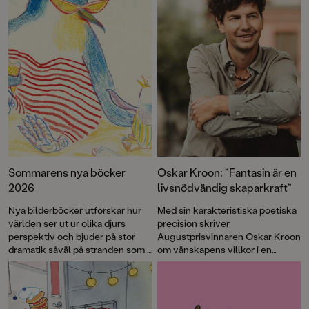
Sommarens nya böcker
Oskar Kroon: ”Fantasin är en
2026
livsnödvändig skaparkraft”
Nya bilderböcker utforskar hur
Med sin karakteristiska poetiska
världen ser ut ur olika djurs
precision skriver
perspektiv och bjuder på stor
Augustprisvinnaren Oskar Kroon
dramatik såväl på stranden som i
om vänskapens villkor i en
den mörka natten. Ingelin
föränderlig värld.
Min vän
Angerborn utökar sin älskade
Skurken
, illustrerad av David
rysarserie och Augustprisade
Henson, är en berättelse om
Fabian Göranson bjuder på ett
fantasin som livskraft och om