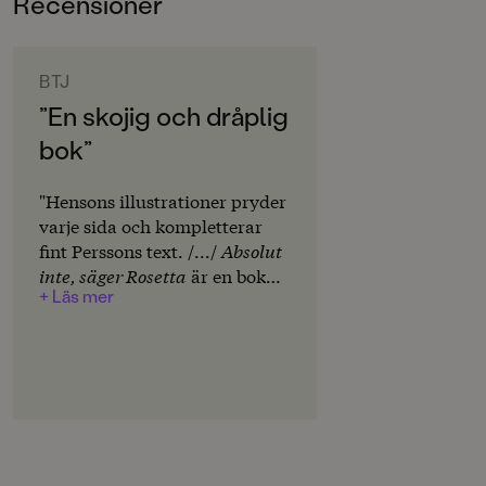
Recensioner
3-6
ORIGINALSPRÅK
Svenska
BTJ
”En skojig och dråplig
SPRÅK
bok”
Svenska
SERIE
"Hensons illustrationer pryder
Rosetta
varje sida och kompletterar
fint Perssons text. /.../
Absolut
PUBLICERINGSDATUM
inte, säger Rosetta
är en bok
2026-07-24
+ Läs mer
att läsa tillsammans, och som
kan hjälpa den som också vill
LÄSORDNING
säga nej till det mesta.
1
Helhetsbetyg: 4." Berith
Svensson.
INLÄSARE
Liv Mjönes
Produktion