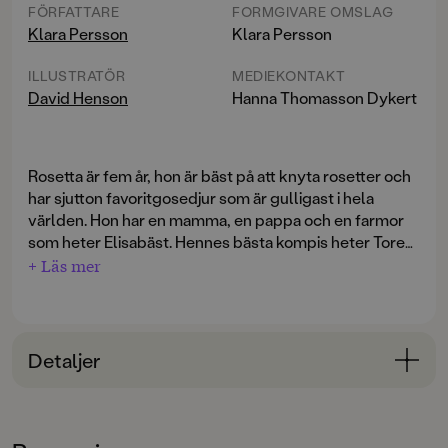
FÖRFATTARE
FORMGIVARE OMSLAG
Klara Persson
Klara Persson
ILLUSTRATÖR
MEDIEKONTAKT
David Henson
Hanna Thomasson Dykert
Rosetta är fem år, hon är bäst på att knyta rosetter och
har sjutton favoritgosedjur som är gulligast i hela
världen. Hon har en mamma, en pappa och en farmor
som heter Elisabäst. Hennes bästa kompis heter Tore
och är nästan som en lillebror. Hemma hos Rosetta
+ Läs mer
Allt är faktiskt väldigt bra precis som det är, ändå har
händer det saker nästan hela tiden och det blir inte
mamma och pappa bestämt att de ska flytta till ett nytt
alltid som hennes föräldrar har tänkt sig – det blir
hus. Men Rosetta tänker absolut inte flytta, det spelar
oftast mycket bättre!
ingen roll att allt är nedpackat i kartonger, att hon
Detaljer
kommer att bli granne med Tore eller att det nya huset
har samma färg på väggarna som den godaste
Bokinformation
glassen. Hon tänker ändå bo kvar i det gamla huset!
ÅLDERSGRUPP