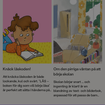
Skurken
, illustrerad av David
ingen får veta" och en sprillans
Henson, är en berättelse om
ny berättelse
fantasin som livskraft och om
om Skateboardklubben
det mod som krävs för att älska
Blåmärket. Dessutom är Moa
något som kan försvinna.
Backe Åstot, författare till de
kritikerrosade
Himlabrand
och
Fjä
rilshjärta
, tillbaka med en lyrisk
roman om den första
förälskelsen. Välkommen till ett
nytt bokår!
Knäck läskoden!
Om den pirriga väntan på att
börja skolan
Att knäcka läskoden är både
lockande, kul och svårt. ”LÄS –
Skolan börjar snart ... och
boken för dig som vill börja läsa”
ingenting är klart! är en
är perfekt att sätta i händerna på
blandning av text- och bilderbok,
nybörjarläsare, vare sig de är fyra
anpassad för att passa de barn
eller åtta år.
som tar steget från förskolan till
skolan. Boken är den första i