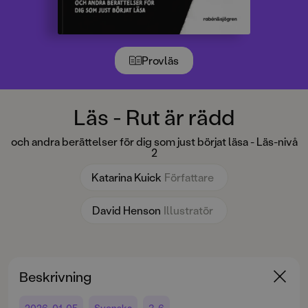
Provläs
Läs - Rut är rädd
och andra berättelser för dig som just börjat läsa - Läs-nivå
2
Katarina Kuick
Författare
David Henson
Illustratör
Beskrivning
2026-01-05
Svenska
3-6