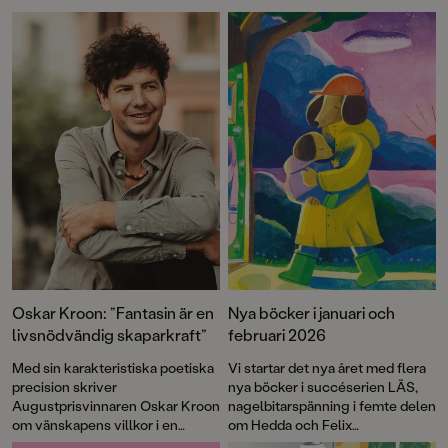
Karlsson för boken Skriv om och
om igen – en inspir
om igen – en inspirationsbok för
skrivsugna.I serien
skrivsugna.I serien LÄS ingår
även:LÄS - Boken för
även:LÄS - Boken för dig som vill
börja läsaLÄS mer - 
börja läsaLÄS mer - Boken för dig
som just börjat läsa
som just börjat läsaHej haj (Läsnivå
1)STOR och Liten fly
1)Gul bil (Läsnivå 1)STOR och Liten
(Läsnivå 2)Rut är rä
flyttar ihop (Läsnivå 2)Rut är rädd
2)När Ida och Ada b
(Läsnivå 2)När Ida och Ada blev
(Läsnivå 3)Liten är 
osams (Läsnivå 3)
(Läsnivå 3)
Oskar Kroon: ”Fantasin är en
Nya böcker i januari och
livsnödvändig skaparkraft”
februari 2026
Med sin karakteristiska poetiska
Vi startar det nya året med flera
precision skriver
nya böcker i succéserien LÄS,
Augustprisvinnaren Oskar Kroon
nagelbitarspänning i femte delen
om vänskapens villkor i en
om Hedda och Felix
föränderlig värld.
Min vän
i "Fruktansvärda grejer som