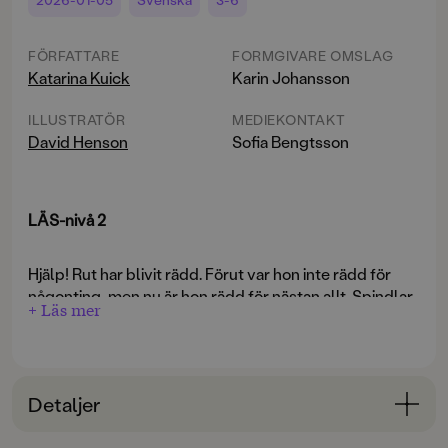
FÖRFATTARE
FORMGIVARE OMSLAG
Katarina Kuick
Karin Johansson
ILLUSTRATÖR
MEDIEKONTAKT
David Henson
Sofia Bengtsson
LÄS-nivå 2
Hjälp! Rut har blivit rädd. Förut var hon inte rädd för
någonting, men nu är hon rädd för nästan allt. Spindlar,
+ Läs mer
håriga fjärilar, mörker, spöken och alla hundar som inte
är hennes. Vilken tur att hon har sin lillebror Rot!
I den här genomillustrerade läseboken ryms 10 texter i
både versaler och gemener för den som just börjat
Detaljer
läsa.
Bokinformation