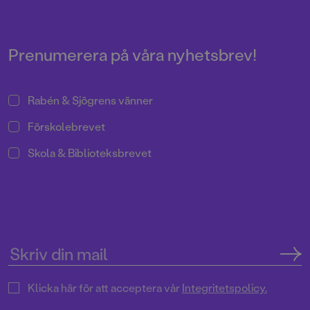
Rabén & Sjögrens nya
skolstartsserie, och årets
författare är Augustnominerade
Elin Johansson – som själv är
Prenumerera på våra nyhetsbrev!
lärare.
Rabén & Sjögrens vänner
Förskolebrevet
Skola & Biblioteksbrevet
Klicka här för att acceptera vår
Integritetspolicy.