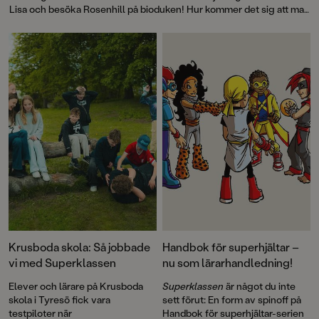
Lisa och besöka Rosenhill på bioduken! Hur kommer det sig att man
ville göra film av berättelsen om Lisa? Hur lång tid tog det att göra
filmen? Och vem är det som gör rösten till huvudpersonen Lisa?
Krusboda skola: Så jobbade
Handbok för superhjältar –
vi med Superklassen
nu som lärarhandledning!
Elever och lärare på Krusboda
Superklassen
är något du inte
skola i Tyresö fick vara
sett förut: En form av spinoff på
testpiloter när
Handbok för superhjältar-serien