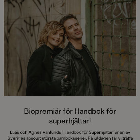
”Välskriven, lättläs
och trovärdig”
Dagens Nyheter”Ang
verkligen hur man 
stämningen så att hå
armarna.”
Metro”Det här är rik
Barn&ungdomsboks
Biopremiär för Handbok för
superhjältar!
Elias och Agnes Våhlunds ”Handbok för Superhjältar” är en av
Sveriges absolut största barnboksserier. På juldagen får vi träffa