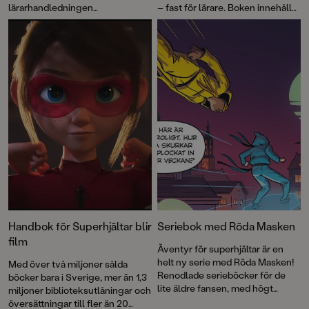
lärarhandledningen
– fast för lärare. Boken innehåller
Superklassen
kom till.
25 enkla övningar som ska ge
Resultatet: roliga minnen och en
eleverna bättre
burk som skapar smittsam
samarbetsförmåga, motivation
snällhet.
och mod att misslyckas.
Materialet har tagits fram
tillsammans med olika experter,
pedagoger och elever.
Handbok för Superhjältar blir
Seriebok med Röda Masken
film
Äventyr för superhjältar är en
helt ny serie med Röda Masken!
Med över två miljoner sålda
Renodlade serieböcker för de
böcker bara i Sverige, mer än 1,3
lite äldre fansen, med högt
miljoner biblioteksutlåningar och
tempo och nervkittlande
översättningar till fler än 20