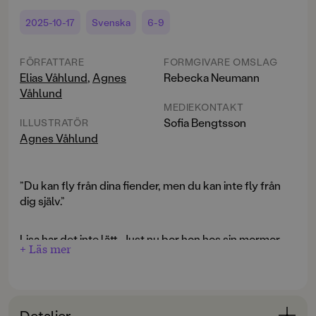
2025-10-17
Svenska
6-9
FÖRFATTARE
FORMGIVARE OMSLAG
Elias Våhlund
,
Agnes
Rebecka Neumann
Våhlund
MEDIEKONTAKT
Sofia Bengtsson
ILLUSTRATÖR
Agnes Våhlund
”Du kan fly från dina fiender, men du kan inte fly från
dig själv.”
Lisa har det inte lätt. Just nu bor hon hos sin mormor,
+ Läs mer
eftersom hennes mamma jobbar i en annan stad.
Problemet är bara att Lisa vantrivs något fruktansvärt i
sin nya skola, där hon blir mobbad av ett killgäng.
Detaljer