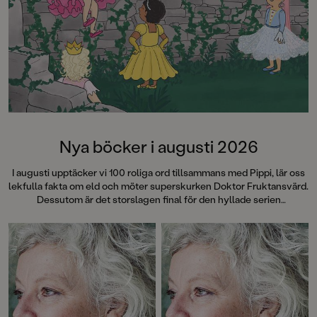
Nya böcker i augusti 2026
I augusti upptäcker vi 100 roliga ord tillsammans med Pippi, lär oss
lekfulla fakta om eld och möter superskurken Doktor Fruktansvärd.
Dessutom är det storslagen final för den hyllade serien
"Fruktansvärda grejer som ingen får veta". Succéboken
Cirkeln
fyller 15 år och det firar vi med att ge ut hela Engelsforstrilogin i
vackra jubileumsutgåvor med nya omslag och illustrerade
snittytor! Läs mer om dessa böcker – och många, många fler!