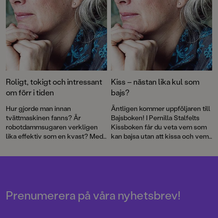
Roligt, tokigt och intressant
Kiss – nästan lika kul som
om förr i tiden
bajs?
Hur gjorde man innan
Äntligen kommer uppföljaren till
tvättmaskinen fanns? Är
Bajsboken! I Pernilla Stalfelts
robotdammsugaren verkligen
Kissboken får du veta vem som
lika effektiv som en kvast? Med
kan bajsa utan att kissa och vem
mycket humor och
som kan kissbajsa. Det är roligt,
berättarglädje skildras
knäppt, befriande – och förstås
spännande historier och
på största allvar.
intressanta fakta om hur det
kunde vara förr i tiden – och hur
det ser ut idag. Det är roligt,
Prenumerera på våra nyhetsbrev!
knäppt, befriande och på största
allvar.