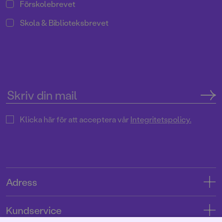
Förskolebrevet
Skola & Biblioteksbrevet
Klicka här för att acceptera vår
Integritetspolicy.
Adress
Adress
Kundservice
08-769 88 00