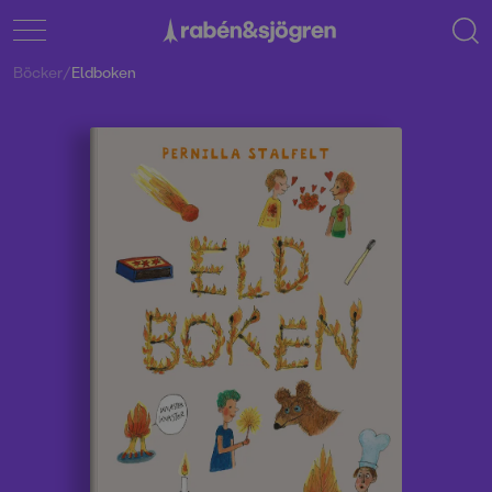
Böcker
/
Eldboken