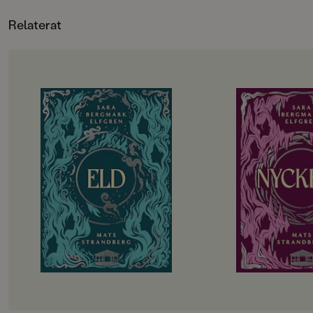
Relaterat
OM BOKEN
OM BOKEN
De utvalda ska börja andra året på
Det har gått drygt 
gymnasiet. Hela sommarlovet har
tragedin i Engelsfo
de hållit andan i väntan på
gympasal. De utvalda
demonernas nästa drag. Men hotet
att återhämta sig in
kommer från ett håll de aldrig
vänds upp och ner i
kunnat förutse. Det blir alltmer
besvaras. Hemlighete
uppenbart att något är väldigt,
Lojaliteter prövas. T
väldigt fel i Engelsfors. Det
att rinna ut och till 
förflutna vävs ihop med nuet. De
utvalda bara vara sä
levande möter de döda. De utvalda
Allt kommer att förä
knyts allt tätare till varandra och
påminns återigen om att magi inte
kan lindra olycklig kärlek eller laga
krossade hjärtan.
Engelsforstrilogin (Cirkeln, Eld och