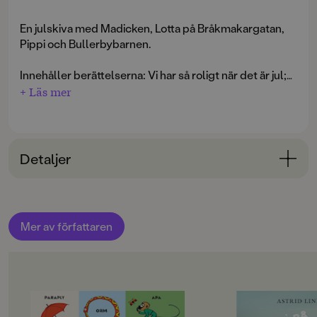
En julskiva med Madicken, Lotta på Bråkmakargatan,
Pippi och Bullerbybarnen.
Innehåller berättelserna: Vi har så roligt när det är jul;
Hur vi firar jul i Bullerbyn; Junibackens jul; Pippi har
+ Läs mer
julgransplundring.
Detaljer
Bokinformation
ÅLDERSGRUPP
Mer av författaren
3-6
ORIGINALSPRÅK
Svenska
OM BOKEN
OM BOKEN
SPRÅK