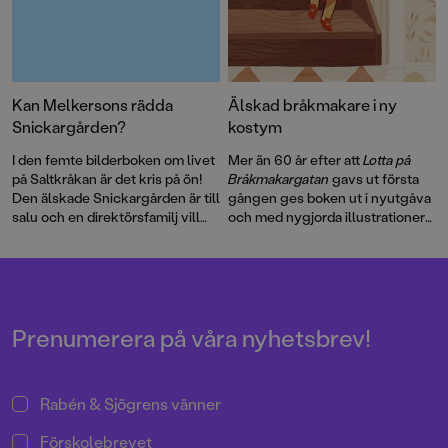
Kan Melkersons rädda
Älskad bråkmakare i ny
Snickargården?
kostym
I den femte bilderboken om livet
Mer än 60 år efter att
Lotta på
på Saltkråkan är det kris på ön!
Bråkmakargatan
gavs ut första
Den älskade Snickargården är till
gången ges boken ut i nyutgåva
salu och en direktörsfamilj vill
och med nygjorda illustrationer
köpa tomten för att riva och
av hyllade Cecilia Heikkilä.
bygga en bungalow …
Illustratören Maria Nilsson Thore
har återigen skapat fenomenala
bilder till Astrid Lindgrens
berättelse.
Prenumerera på våra nyhetsbrev!
Rabén & Sjögrens vänner
Förskolebrevet