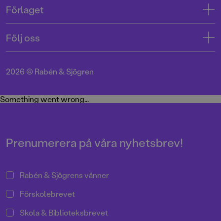
Kontakta oss
Förlaget
Tryckerigatan 4
Kundservice
Om oss
103 12 Stockholm
Följ oss
Användarvillkor intressenter
Jobba hos oss
Org.nr: 556045-7748
Användarvillkor nyhetsbrev
Facebook
Manus
2026
©
Rabén & Sjögren
Integritetspolicy
Instagram
Medarbetare
Cookie Policy
Twitter
Something went wrong...
Miljö och hållbarhet
Pressrum
Prenumerera på våra nyhetsbrev!
Rabén & Sjögrens vänner
Förskolebrevet
Skola & Biblioteksbrevet