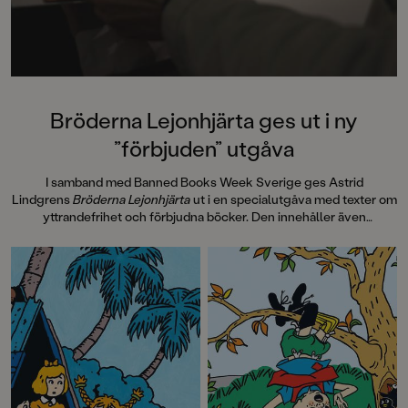
Bröderna Lejonhjärta ges ut i ny
”förbjuden” utgåva
I samband med Banned Books Week Sverige ges Astrid
Lindgrens
Bröderna Lejonhjärta
ut i en specialutgåva med texter om
yttrandefrihet och förbjudna böcker. Den innehåller även
information om hur
Bröderna Lejonhjärta
spreds i 30 handtillverkade
exemplar, sk Samizdat, via hemliga nätverk i Tjeckoslovakien under
Kalla kriget på 80-talet. Pocketutgåvan avslutas med efterord av
Laurie Halse Anderson, 2023 års mottagare av Astrid Lindgren
Memorial Award, som vi även publicerar här.