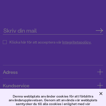
Klicka här för att acceptera vår
Integritetspolicy.
Adress
Adress
Kundservice
08-769 88 00
×
Kontakta oss
Denna webbplats använder cookies för att förbättra
Förlaget
användarupplevelsen. Genom att använda vår webbplats
Tryckerigatan 4
Kundservice
samtycker du till alla cookies i enlighet med vår