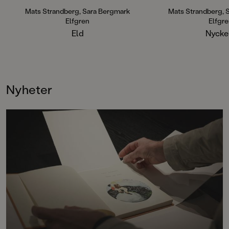
Nyckeln) har trollbundit läsare
sedan starten och hittar ständigt
Mats Strandberg, Sara Bergmark
Mats Strandberg, 
nya fans. Sammanlagt har böckerna
Elfgren
Elfgr
sålt i en miljon exemplar världen
Eld
Nycke
över.
Nyheter