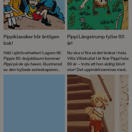
Pippiklassiker blir äntligen
Pippi Långstrump fyller 80
bok!
år!
Håll i sjörövarhatten! Lagom till
Nu ska vi fira så det brakar i hela
Pippis 80-årsjubileum kommer
Villa Villekulla! I år firar Pippi hela
Pippi på de sju haven
, illustrerad
80 år – trots att hon aldrig blivit
av den hyllade serieskaparen
stur! Det uppmärksammas med
Fabian Göranson. Astrid
flera böcker, däribland David
Lindgren skrev ursprungligen
Sundins
Känner du Astrid
detta roliga sjörövaräventyr som
Lindgren
och en
ett filmmanus 1970. Men det här
genomillustrerad version av
är första gången som
Pippi på de sju haven
.
berättelsen blir bok.