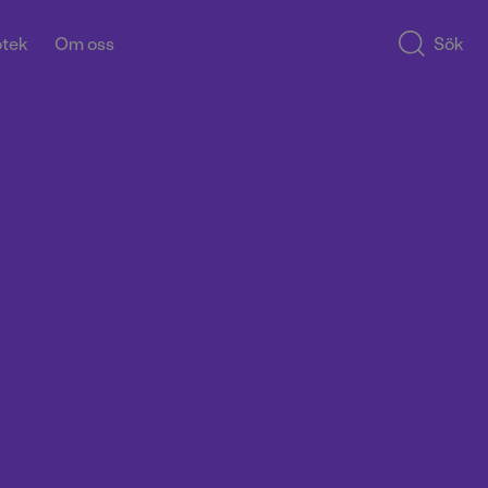
otek
Om oss
Sök