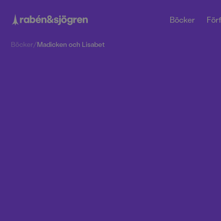
Böcker
Förf
Böcker
/
Madicken och Lisabet