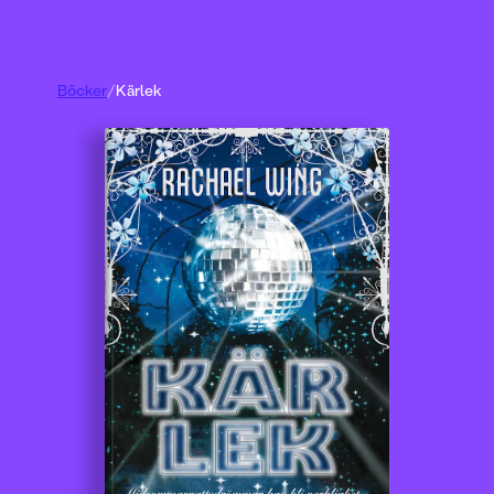
Böcker
/
Kärlek