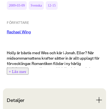
2009-03-09
Svenska
12-15
FÖRFATTARE
Rachael Wing
Holly är bästis med Wes och kär i Jonah. Eller? När
midsommarnattens krafter sätter in är allt upplagt för
förvecklingar. Romantiken flödar i ny härlig
kärleksroman för alla unga chick lit-älskare, skriven av
+ Läs mer
Hata Romeo-författaren Rachael Wing.
Detaljer